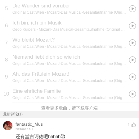
Die Wunder sind vorüber
5
Original Cast Wien
- Mozart!-Das Musical-Gesamtaufnahme (Original Cast Wien) (Live)
Ich bin, ich bin Musik
6
Oedo Kuipers
- Mozart!-Das Musical-Gesamtaufnahme (Original Cast Wien) (Live)
Wo bleibt Mozart?
7
Original Cast Wien
- Mozart!-Das Musical-Gesamtaufnahme (Original Cast Wien) (Live)
Niemand liebt dich so wie ich
8
Original Cast Wien
- Mozart!-Das Musical-Gesamtaufnahme (Original Cast Wien) (Live)
Ah, das Fräulein Mozart!
9
Original Cast Wien
- Mozart!-Das Musical-Gesamtaufnahme (Original Cast Wien) (Live)
Eine ehrliche Familie
10
Original Cast Wien
- Mozart!-Das Musical-Gesamtaufnahme (Original Cast Wien) (Live)
查看更多歌曲，请下载客户端
最新评论(1)
fantastic_Mus
1
2026年8月6日
还有堂吉诃德吧hhhhh🥰