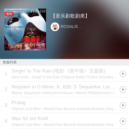
21233
歌单
【音乐剧歌剧类】
ROSALIE...
歌曲列表
Singin' In The Rain
(
电影《雨中曲》主题曲
)
1
Gene Kelly
- Singin' in the Rain (Original Motion Picture Soundtrack) [Deluxe Version]
Requiem in D Minor, K. 626: 3. Sequentia: Lacrimosa
2
Wiener Singverein / Helmut Froschauer / Wiener Philharmoniker / Herbert von Karajan
Prolog
3
Original Cast Wien
- Mozart!-Das Musical-Gesamtaufnahme (Original Cast Wien) (Live)
Was für ein Kind!
4
Original Cast Wien
- Mozart!-Das Musical-Gesamtaufnahme (Original Cast Wien) (Live)