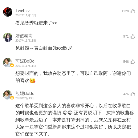
Twi4tzz
1128
2017年11月10日
看见智秀就进来了👀
妍值泰高
971
2017年11月11日
见封滚～表白封面Jisoo欧尼
煎妮BoBo
546
2017年11月11日
想要封面的，我放在动态里了，可以自己取阿，谢谢你们
的喜欢
煎妮BoBo
426
2018年2月13日
这个歌单受到这么多人的喜欢非常开心，以后在收录歌曲
的时候也会更加的谨慎.😊😊 还有要说明下，灰掉的歌曲移
到歌单最后边了，本来是打算删掉的，后来又觉得在云村
大家一块等它们重新亮起来这个过程狠美好，所以决定把
它们保留下来了.