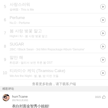
사랑스러워
5
金钟国
- This is Me
Perfume
6
Nu.D
- Perfume
봄 사랑 벚꽃 말고
7
High4 / IU
- 봄 사랑 벚꽃 말고
SUGAR
8
2BiC / Black Swan
- 3rd Mini Repackage Album 'Genuine'
말만 해
9
朴志训
- 멀리서 보면 푸른 봄 OST
티라미수 케익
(
Tiramisu Cake
)
10
We Are the Night
- 별, 불, 밤 이런 것들
查看更多歌曲，请下载客户端
精彩评论
hurr7cane
1615
2017年11月10日
表白封面金智秀小姐姐!