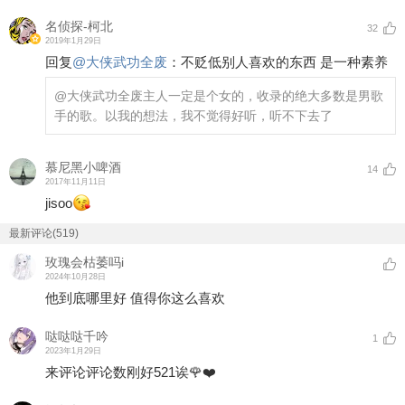
名侦探-柯北
32
2019年1月29日
回复
@
大侠武功全废
：
不贬低别人喜欢的东西 是一种素养
@大侠武功全废
主人一定是个女的，收录的绝大多数是男歌
手的歌。以我的想法，我不觉得好听，听不下去了
慕尼黑小啤酒
14
2017年11月11日
jisoo
最新评论(519)
玫瑰会枯萎吗i
2024年10月28日
他到底哪里好 值得你这么喜欢
哒哒哒千吟
1
2023年1月29日
来评论评论数刚好521诶🌹❤️