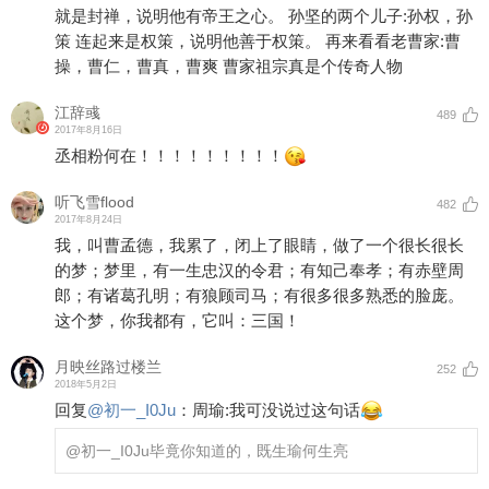
就是封禅，说明他有帝王之心。 孙坚的两个儿子:孙权，孙
策 连起来是权策，说明他善于权策。 再来看看老曹家:曹
操，曹仁，曹真，曹爽 曹家祖宗真是个传奇人物
江辞彧
489
2017年8月16日
丞相粉何在！！！！！！！！！
听飞雪flood
482
2017年8月24日
我，叫曹孟德，我累了，闭上了眼睛，做了一个很长很长
的梦；梦里，有一生忠汉的令君；有知己奉孝；有赤壁周
郎；有诸葛孔明；有狼顾司马；有很多很多熟悉的脸庞。
这个梦，你我都有，它叫：三国！
月映丝路过楼兰
252
2018年5月2日
回复
@
初一_I0Ju
：
周瑜:我可没说过这句话
@初一_I0Ju
毕竟你知道的，既生瑜何生亮