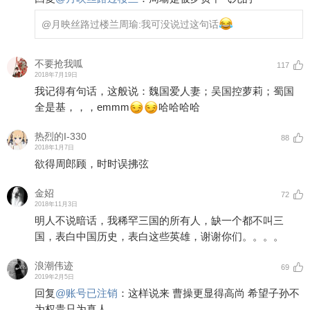
@月映丝路过楼兰
周瑜:我可没说过这句话
不要抢我呱
117
2018年7月19日
我记得有句话，这般说：魏国爱人妻；吴国控萝莉；蜀国
全是基，，，emmm
哈哈哈哈
热烈的I-330
88
2018年1月7日
欲得周郎顾，时时误拂弦
金妱
72
2018年11月3日
明人不说暗话，我稀罕三国的所有人，缺一个都不叫三
国，表白中国历史，表白这些英雄，谢谢你们。。。。
浪潮伟迹
69
2019年2月5日
回复
@
账号已注销
：
这样说来 曹操更显得高尚 希望子孙不
为权贵只为真人