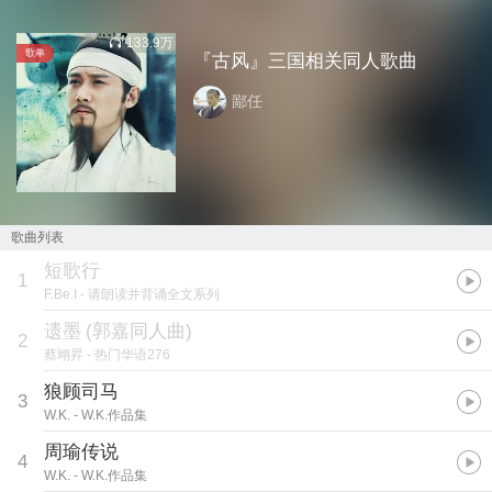
133.9万
歌单
『古风』三国相关同人歌曲
鄙任
歌曲列表
短歌行
1
F.Be.I
- 请朗读并背诵全文系列
遗墨
(
郭嘉同人曲
)
2
蔡翊昇
- 热门华语276
狼顾司马
3
W.K.
- W.K.作品集
周瑜传说
4
W.K.
- W.K.作品集