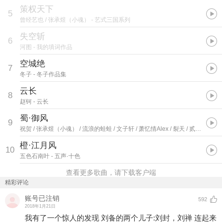
策权天下
5
曾经艺也 / 张承煜（小魂）
- 艺式三国系列
失空斩
6
河图
- 我的填词作品
空城绝
7
冬子
- 冬子作品集
云长
8
赵钶
- 云长
蜀·御风
9
祝贺 / 张承煜（小魂） / 流浪的蛙蛙 / 文子轩 / 萧忆情Alex / 裂天 / 贰萬 / 落樱风 / 旧事年华 / 五音六律原创音乐团队
橙·江月风
10
五色石南叶
- 五声·十色
查看更多歌曲，请下载客户端
精彩评论
账号已注销
592
2018年1月21日
我有了一个惊人的发现 刘备的两个儿子:刘封，刘禅 连起来