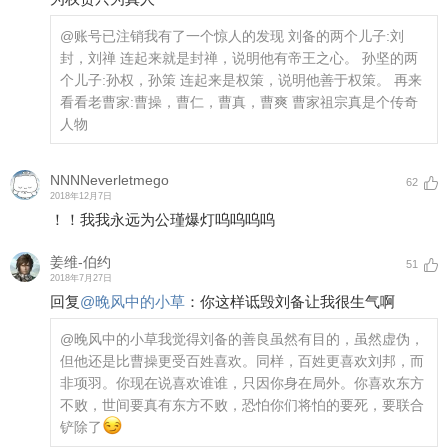
@账号已注销
我有了一个惊人的发现 刘备的两个儿子:刘
封，刘禅 连起来就是封禅，说明他有帝王之心。 孙坚的两
个儿子:孙权，孙策 连起来是权策，说明他善于权策。 再来
看看老曹家:曹操，曹仁，曹真，曹爽 曹家祖宗真是个传奇
人物
NNNNeverletmego
62
2018年12月7日
！！我我永远为公瑾爆灯呜呜呜呜
姜维-伯约
51
2018年7月27日
回复
@
晚风中的小草
：
你这样诋毁刘备让我很生气啊
@晚风中的小草
我觉得刘备的善良虽然有目的，虽然虚伪，
但他还是比曹操更受百姓喜欢。同样，百姓更喜欢刘邦，而
非项羽。你现在说喜欢谁谁，只因你身在局外。你喜欢东方
不败，世间要真有东方不败，恐怕你们将怕的要死，要联合
铲除了