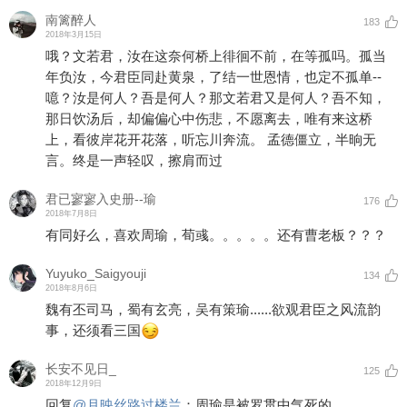
南篱醉人
183
2018年3月15日
哦？文若君，汝在这奈何桥上徘徊不前，在等孤吗。孤当
年负汝，今君臣同赴黄泉，了结一世恩情，也定不孤单--
噫？汝是何人？吾是何人？那文若君又是何人？吾不知，
那日饮汤后，却偏偏心中伤悲，不愿离去，唯有来这桥
上，看彼岸花开花落，听忘川奔流。 孟德僵立，半晌无
言。终是一声轻叹，擦肩而过
君已寥寥入史册--瑜
176
2018年7月8日
有同好么，喜欢周瑜，荀彧。。。。。还有曹老板？？？
Yuyuko_Saigyouji
134
2018年8月6日
魏有丕司马，蜀有玄亮，吴有策瑜......欲观君臣之风流韵
事，还须看三国
长安不见日_
125
2018年12月9日
回复
@
月映丝路过楼兰
：
周瑜是被罗贯中气死的