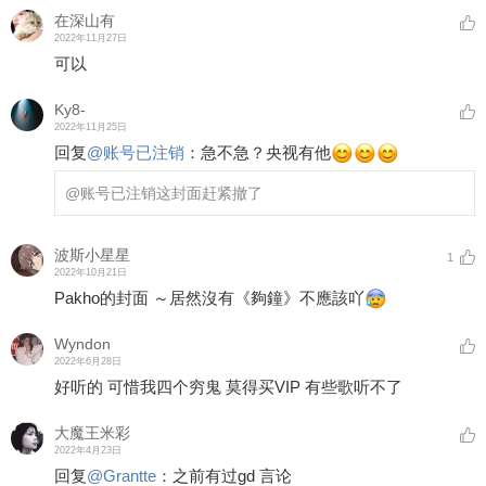
在深山有
2022年11月27日
可以
Ky8-
2022年11月25日
回复
@
账号已注销
：
急不急？央视有他
@账号已注销
这封面赶紧撤了
波斯小星星
1
2022年10月21日
Pakho的封面 ～居然沒有《夠鐘》不應該吖
Wyndon
2022年6月28日
好听的 可惜我四个穷鬼 莫得买VIP 有些歌听不了
大魔王米彩
2022年4月23日
回复
@
Grantte
：
之前有过gd 言论