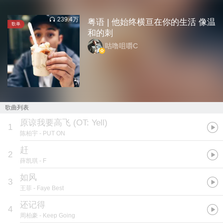
239.4万
粤语 | 他始终横亘在你的生活 像温
歌单
和的刺
咕噜咀嚼C
歌曲列表
原谅我要高飞 (OT: Yell)
1
陈柏宇
- PUT ON
赶
2
薛凯琪
- F
如风
3
王菲
- Faye Best
还记得
4
周柏豪
- Keep Going