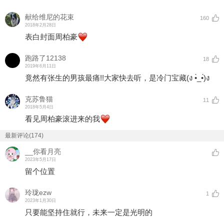
献给维尼的花束
160
2018年2月28日
表白封面周柏豪
跑路了12138
18
2019年6月11日
竟然有张生的男孩最痛!!大家快去听，是冷门宝藏(ง •̀_•́)ง
克苏鲁猫
11
2018年5月4日
看见周柏豪滚进来的我
最新评论(174)
__你看月亮
2023年5月17日
留个位置
玲珑ezw
1
2023年1月30日
只要能坚持住就行，未来一定是光明的