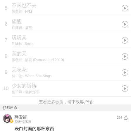
不来也不去
5
陈奕迅
- H³M
痛醒
6
许廷铿
- 痛醒
玩玩具
7
E-kids
- Smile
我的天
8
张敬轩
- 酷爱 (Remastered 2019)
无忘花
9
林二汶
- When She Sings
少女的祈祷
10
杨千嬅
- 鼓舞辉阳
查看更多歌曲，请下载客户端
精彩评论
绊爱酱
298
2018年2月2日
表白封面的那杯东西