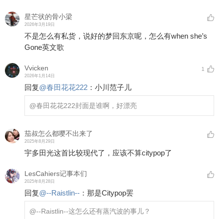
星芒状的骨小梁
2026年3月19日
不是怎么有私货，说好的梦回东京呢，怎么有when she’s
Gone英文歌
Vvicken
1
2026年1月14日
回复
@
春田花花222
：
小川范子儿
@春田花花222
封面是谁啊，好漂亮
茄叔怎么都嘤不出来了
2025年8月29日
宇多田光这首比较现代了，应该不算citypop了
LesCahiers记事本们
2025年8月28日
回复
@
--Raistlin--
：
那是Citypop罢
@--Raistlin--
这怎么还有蒸汽波的事儿？