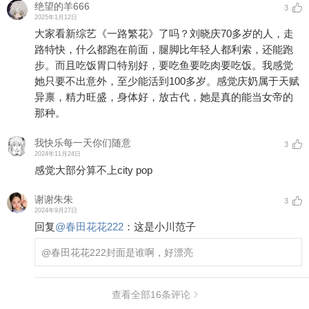
绝望的羊666
3
2025年1月12日
大家看新综艺《一路繁花》了吗？刘晓庆70多岁的人，走
路特快，什么都跑在前面，腿脚比年轻人都利索，还能跑
步。而且吃饭胃口特别好，要吃鱼要吃肉要吃饭。我感觉
她只要不出意外，至少能活到100多岁。感觉庆奶属于天赋
异禀，精力旺盛，身体好，放古代，她是真的能当女帝的
那种。 ​
我快乐每一天你们随意
3
2024年11月24日
感觉大部分算不上city pop
谢谢朱朱
3
2024年9月27日
回复
@
春田花花222
：
这是小川范子
@春田花花222
封面是谁啊，好漂亮
查看全部
16
条评论