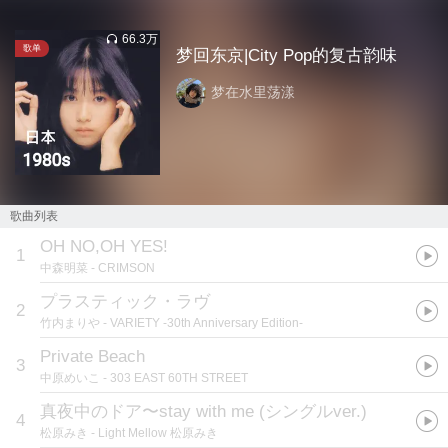
66.3万
歌单
梦回东京|City Pop的复古韵味
梦在水里荡漾
歌曲列表
OH NO,OH YES!
1
中森明菜
- CRIMSON
プラスティック・ラヴ
2
竹内まりや
- VARIETY -30th Anniversary Edition-
Private Beach
3
中原めいこ
- 303 EAST 60TH STREET
真夜中のドア〜stay with me (シングルver.)
4
松原みき
- Light Mellow 松原みき