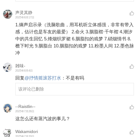
声灵其静
2025年8月17日
1.熵声启示录（洗脑歌曲，用耳机听立体感强，非常有带入
感，估计也是车友的最爱） 2.命火 3.胭脂褶·千年褶 4.潮汐
中的共生回忆 5.烽烟织罗裙 6.胭脂扣的戏梦 7.硝烟情书 8.
檐下时光 9.胭脂台 10.胭脂扣的戏梦 11.粉墨人间 12.墨色脉
冲
雑味-
2025年8月4日
回复
@
抒情摇滚苏打水
：
不是有吗
该评论已删除
--Raistlin--
2025年7月26日
这怎么还有蒸汽波的事儿？
Wakamidori
2025年7月20日