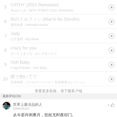
CATHY (2021 Remaster)
5
当山ひとみ
- SEXY ROBOT (2021 Remaster)
街のドルフィン
(
Machi No Dorufin
)
6
濱田金吾
- midnight cruisin'
Jody
7
山下達郎
- Big Wave
crazy for you
8
さいとうまりな
- はじまるふたり
Ooh Baby
9
Craig Ruhnke
- Ooh Baby
瞳で抱いてて
10
石井明美
- ゴールデン☆ベスト 石井明美セレクション
查看更多歌曲，请下载客户端
最新评论(16)
世界上最没品的人
1
2026年3月21日
从今若许闲乘月，拄杖无时夜叩门。