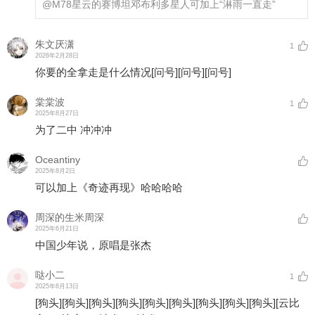
@M78星云的赛博坦邓布利多星人
可加上“淋雨一直走”
朱文厌潇
1
2026年2月28日
你要的全拿走是什么情况
[问号]
[问号]
[问号]
棠棠波
1
2025年8月27日
为了二中 冲冲冲
Oceantiny
2025年8月2日
可以加上《奇迹再现》哈哈哈哈
周深的生米周深
2025年6月21日
中国少年说，原唱是张杰
哒小二
1
2025年6月13日
[狗头]
[狗头]
[狗头]
[狗头]
[狗头]
[狗头]
[狗头]
[狗头]
[狗头]
[云比