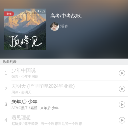
10.7万
歌单
高考/中考战歌.
灆春
歌曲列表
少年中国说
1
张杰
- 少年中国说
去明天
(
哔哩哔哩2024毕业歌
)
2
周深
- 去明天
来年后·少年
3
AFMC黑子 / 嘉滢
- 来年后·少年
遇见理想
4
赵琦媛 / 郑干怿骁
- 当一个理想遇见另一个理想