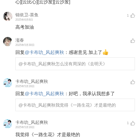
心]
[云比心]
[云沙发]
[云沙发]
锦依卫-茶鱼
1
2025年6月8日
高考加油
灆春
2025年5月30日
回复
@
卡布叻_风起爽秋
：
感谢意见 加上了
@卡布叻_风起爽秋
怎么没有周深的《去明天》
卡布叻_风起爽秋
2025年5月16日
回复
@
卡布叻_风起爽秋
：
好吧，我承认我想多了
@卡布叻_风起爽秋
我觉得《一路生花》才是最绝的
卡布叻_风起爽秋
1
2025年5月16日
我觉得《一路生花》才是最绝的