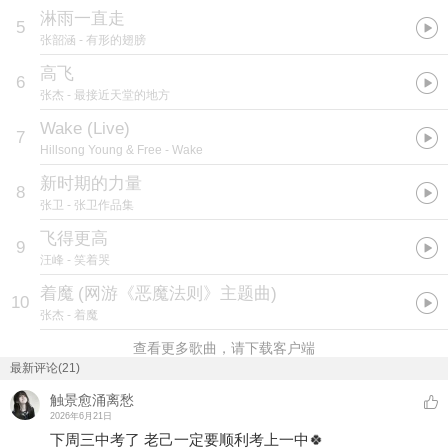
淋雨一直走
5
张韶涵
- 有形的翅膀
高飞
6
张杰
- 最接近天堂的地方
Wake (Live)
7
Hillsong Young & Free
- Wake
新时期的力量
8
张卫
- 张卫作品集
飞得更高
9
汪峰
- 笑着哭
着魔
(
网游《恶魔法则》主题曲
)
10
张杰
- 着魔
查看更多歌曲，请下载客户端
最新评论(21)
触景愈涌离愁
2026年6月21日
下周三中考了 老己一定要顺利考上一中🍀