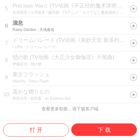
Precious You☆
(
TV动画《不正经的魔术讲师与禁忌教典》片尾曲:TVアニメ「ロクでなし魔術講師と禁忌教典」EDテーマ
5
宮本侑芽 / 小澤亜李 / 藤田茜
- TVアニメ「ロクでなし魔術講師と禁忌教典」エンディングテーマ「Precious You☆」 歌：システィーナ＝フィーベル(CV：藤田 茜）、ルミア＝ティンジェル(CV:宮本侑芽）、リィエル＝レイフォード(CV：小澤亜李）
溜息
6
Rainy Garden
- 天地奏造
ドリームパレード
(
TV动画《美妙天堂 新系列》片头曲 / アニメ『プリパラ』第2期オープニングテーマ
7
i☆Ris
- ドリームパレード
戀の歌
(
TV动画《大正少女御伽话》片尾曲
)
8
伊藤彩沙
- 戀の歌
東京フラッシュ
9
Vaundy
- Tokyo Flash
遥かな赠りもの
10
和田光司 / 前田愛
- an Endless tale
查看更多歌曲，请下载客户端
打 开
下 载