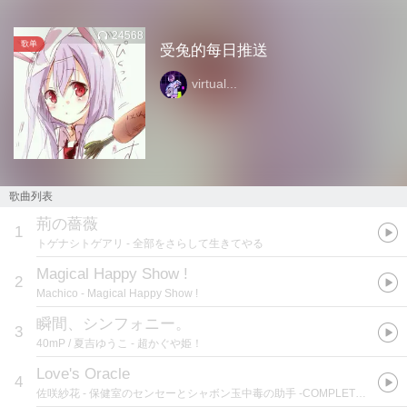
24568
歌单
受兔的每日推送
virtual...
歌曲列表
荊の薔薇
1
トゲナシトゲアリ
- 全部をさらして生きてやる
Magical Happy Show !
2
Machico
- Magical Happy Show !
瞬間、シンフォニー。
3
40mP / 夏吉ゆうこ
- 超かぐや姫！
Love's Oracle
4
佐咲紗花
- 保健室のセンセーとシャボン玉中毒の助手 -COMPLETE SOUNDTRACK-