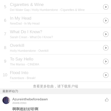
Cigarettes & Wine
5
Del Water Gap / Holly Humberstone
- Cigarettes & Wine
In My Head
6
NewDad
- In My Head
What Do I Know?
7
Sarah Crean
- What Do I Know?
Overkill
8
Holly Humberstone
- Overkill
To Say Hello
9
The Marías
- CINEMA
Flood Into
10
Fazerdaze
- Break!
查看更多歌曲，请下载客户端
最新评论(7)
Azureinthebeforedawn
2024年2月8日
啊啊都好好听啊