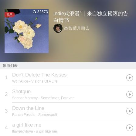
32573
indie式浪漫°｜来自独立摇滚的告
歌单
白情书
她曾踏月而去
歌曲列表
Don't Delete The Kisses
1
Wolf Alice
- Visions Of A Life
Shotgun
2
Soccer Mommy
- Sometimes, Forever
Down the Line
3
Beach Fossils
- Somersault
a girl like me
4
flowerovlove
- a girl like me