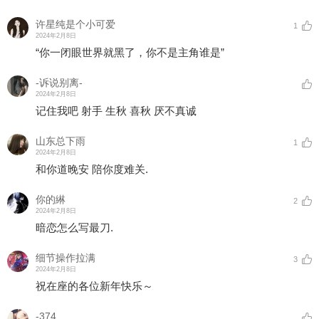
许星纯是个小可爱
1
2024年2月8日
“你一闭眼世界就黑了，你不是主角谁是”
-诉说别离-
2024年2月8日
记住我吧 射手 生秋 喜秋 厌不真诚
山东总下雨
1
2024年2月8日
和你道晚安 陪你度难关.
你的綝
2
2024年2月8日
暗恋怎么写最刀.
细节操作拉满
3
2024年2月8日
祝在座的各位新年快乐～
-374_