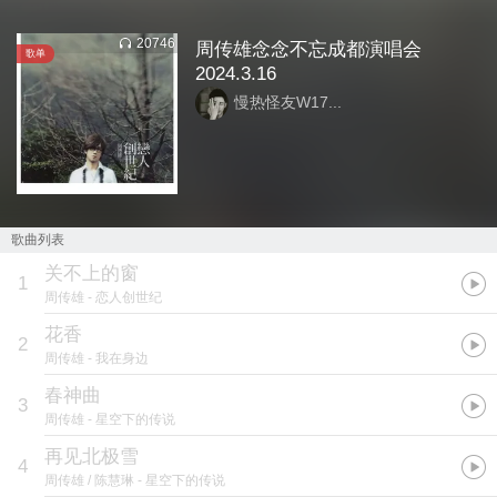
20746
周传雄念念不忘成都演唱会
歌单
2024.3.16
慢热怪友W17...
歌曲列表
关不上的窗
1
周传雄
- 恋人创世纪
花香
2
周传雄
- 我在身边
春神曲
3
周传雄
- 星空下的传说
再见北极雪
4
周传雄 / 陈慧琳
- 星空下的传说