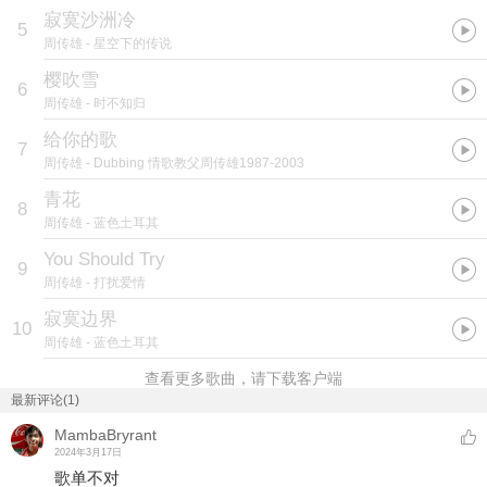
寂寞沙洲冷
5
周传雄
- 星空下的传说
樱吹雪
6
周传雄
- 时不知归
给你的歌
7
周传雄
- Dubbing 情歌教父周传雄1987-2003
青花
8
周传雄
- 蓝色土耳其
You Should Try
9
周传雄
- 打扰爱情
寂寞边界
10
周传雄
- 蓝色土耳其
查看更多歌曲，请下载客户端
最新评论(1)
MambaBryrant
2024年3月17日
歌单不对