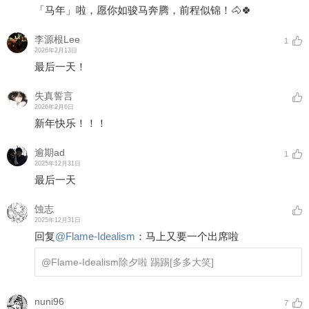
「马年」啦，愿你如骏马奔腾，前程似锦！🐴🍀
李源根Lee
1
2026年2月13日
最后一天！
失真誓言
2026年2月6日
新年快乐！！！
逾期ad
1
2025年12月31日
最后一天
蚀志
2025年12月31日
回复
@
Flame-Idealism
：
马上又要一个出席啦
@Flame-Idealism
除夕啦 踢踢
[多多大笑]
nuni96
7