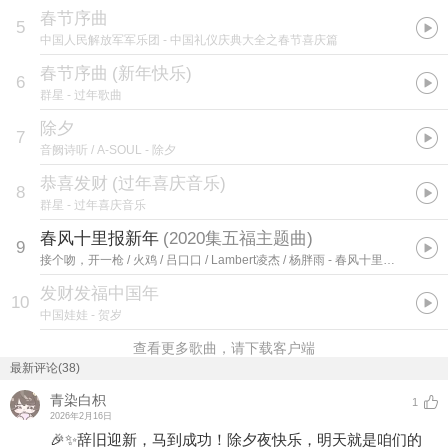
春节序曲
5
中国人民解放军军乐团
- 中国礼仪庆典大全之春节喜庆篇
春节序曲
(
新年快乐
)
6
群星
- 过年歌曲
除夕
7
音阙诗听 / A-SOUL
- 除夕
恭喜发财
(
过年喜庆音乐
)
8
群星
- 过年喜庆音乐
春风十里报新年
(
2020集五福主题曲
)
9
接个吻，开一枪 / 火鸡 / 吕口口 / Lambert凌杰 / 杨胖雨
- 春风十里报新年
发财发福中国年
10
中国娃娃
- 贺岁
查看更多歌曲，请下载客户端
最新评论(38)
青染白枳
1
2026年2月16日
🎉✨辞旧迎新，马到成功！除夕夜快乐，明天就是咱们的