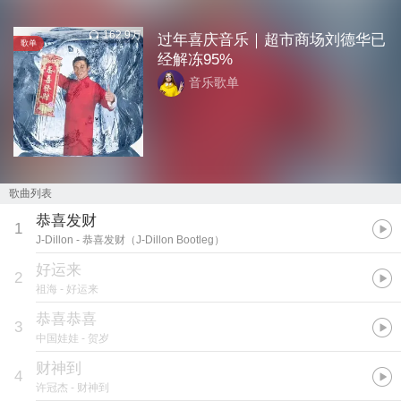
162.9万
过年喜庆音乐｜超市商场刘德华已
歌单
经解冻95%
音乐歌单
歌曲列表
恭喜发财
1
J-Dillon
- 恭喜发财（J-Dillon Bootleg）
好运来
2
祖海
- 好运来
恭喜恭喜
3
中国娃娃
- 贺岁
财神到
4
许冠杰
- 财神到