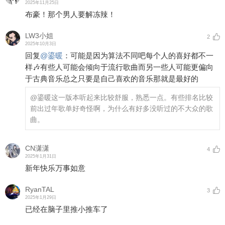
2025年11月25日
布豪！那个男人要解冻辣！
LW3小姐
2
2025年10月3日
回复
@
鎏暖
：
可能是因为算法不同吧每个人的喜好都不一
样🎶有些人可能会倾向于流行歌曲而另一些人可能更偏向
于古典音乐总之只要是自己喜欢的音乐那就是最好的
@鎏暖
这一版本听起来比较舒服，熟悉一点。有些排名比较
前出过年歌单好奇怪啊，为什么有好多没听过的不大众的歌
曲。
CN潇潇
4
2025年1月31日
新年快乐万事如意
RyanTAL
3
2025年1月29日
已经在脑子里推小推车了