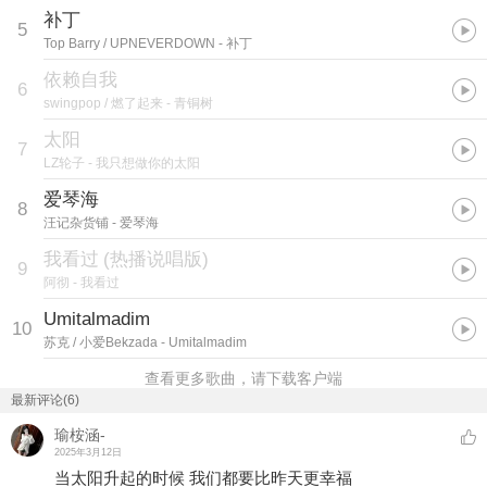
补丁
5
Top Barry / UPNEVERDOWN
- 补丁
依赖自我
6
swingpop / 燃了起来
- 青铜树
太阳
7
LZ轮子
- 我只想做你的太阳
爱琴海
8
汪记杂货铺
- 爱琴海
我看过
(
热播说唱版
)
9
阿彻
- 我看过
Umitalmadim
10
苏克 / 小爱Bekzada
- Umitalmadim
查看更多歌曲，请下载客户端
最新评论(6)
瑜桉涵-
2025年3月12日
当太阳升起的时候 我们都要比昨天更幸福