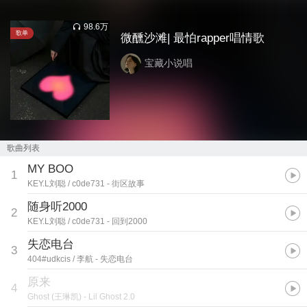
98.6万
歌单
微醺沙滩| 最怕rapper唱情歌
宝藏小说唱
歌曲列表
MY BOO
1
KEY.L刘聪 / c0de731
- 街区故事
随身听2000
2
KEY.L刘聪 / c0de731
- 回到2000
失恋电台
3
404#udkcis / 李航
- 失恋电台
原来
4
Ghost (王琳凯)
- Lil Ghost 2.0