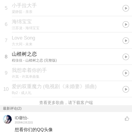
小手拉大手
5
梁静茹
- 亲亲
海绵宝宝
6
汪苏泷
- 海绵宝宝
Love Song
7
方大同
- 未来
山楂树之恋
8
程佳佳
- 山楂树之恋 (完整版)
我想牵着你的手
9
许嵩
- 许嵩单曲集
爱的双重魔力
(
电视剧《未婚妻》插曲
)
10
By2
- 成人礼
查看更多歌曲，请下载客户端
最新评论(2)
ID馨怡-
2026年2月22日
想看你们的QQ头像