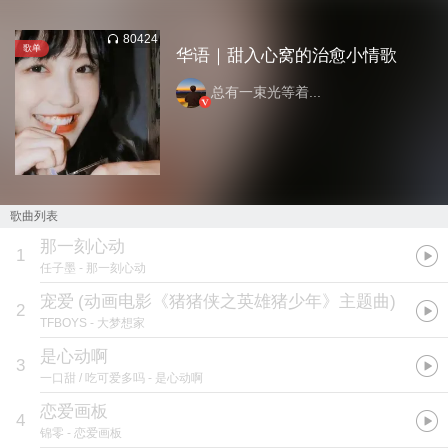
80424
歌单
华语｜甜入心窝的治愈小情歌
总有一束光等着...
歌曲列表
那一刻心动
1
任子墨
- 那一刻心动
宠爱
(
动画电影《猪猪侠之英雄猪少年》主题曲
)
2
TFBOYS
- 大梦想家
是心动啊
3
一口甜 / 吃可爱多吗
- 是心动啊
恋爱画板
4
锦零
- 恋爱画板