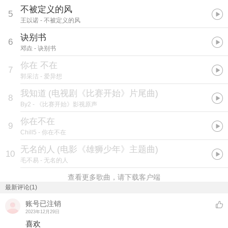
不被定义的风
5
王以诺
- 不被定义的风
诀别书
6
邓垚
- 诀别书
你在 不在
7
郭采洁
- 爱异想
我知道
(
电视剧《比赛开始》片尾曲
)
8
By2
- 《比赛开始》影视原声
你在不在
9
Chill5
- 你在不在
无名的人
(
电影《雄狮少年》主题曲
)
10
毛不易
- 无名的人
查看更多歌曲，请下载客户端
最新评论(1)
账号已注销
2023年12月29日
喜欢