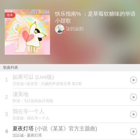
30154
快乐指南% ：是草莓软糖味的华语
歌单
小甜歌
柒韵柒韵
歌曲列表
如果可以 (Live版)
1
汪苏泷 / 徐佳莹
- 天赐的声音第五季 第1期
凄美地
2
郭顶
- 飞行器的执行周期
我在等一个人
3
苏星婕
- 我在等一个人
夏夜灯塔
(
小说《某某》官方主题曲
)
4
沈以诚
- 夏夜灯塔