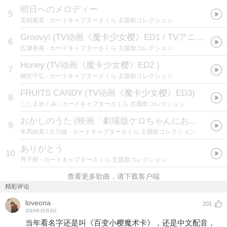
明日へのメロディー
5
安则眞実
- カードキャプターさくら 主题歌コレクション
Groovy!
(
TV动画《魔卡少女樱》ED1 / TVアニメ「カードキャプターさくら」ED1テーマ
6
広瀬香美
- カードキャプターさくら 主题歌コレクション
Honey
(
TV动画《魔卡少女樱》ED2
)
7
桐生千弘
- カードキャプターさくら 主题歌コレクション
FRUITS CANDY
(
TV动画《魔卡少女樱》ED3
)
8
こじまめぐみ
- カードキャプターさくら 主题歌コレクション
おかしのうた
(
映画「劇場版ケロちゃんにおまかせ!」EDテーマ
9
冬馬由美 / 久川綾
- カードキャプターさくら 主题歌コレクション
ありがとう
10
丹下桜
- カードキャプターさくら 主题歌コレクション
查看更多歌曲，请下载客户端
精彩评论
loveona
201
2016年10月4日
当年看名字还是叫《百变小樱魔术卡》，还是中文配音，