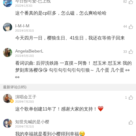
今日份可爱-已上线
82
2022年1月3日
这个番真的是cp巨多，怎么磕，怎么爽哈哈哈
I-M-I-M
44
2021年3月31日
今天四月一日，樱狼生日、41生日，我还在等侑子回来
AngelaBieberL
33
2021年5月13日
看词识曲: 后羿洗铁路 一直摸～阿鲁！ 怼玉米 怼玉米 我的
梦刻库洛樱😘😘 勾引勾引勾引勾引狼～ 几个蛋 几个蛋 👀
👀
最新评论(185)
演唱会王子
1
2026年7月23日
这个歌单创建11年了！感谢大家的支持！
知世先喊的是小樱
2026年7月21日
我的幸福就是看到小樱得到幸福