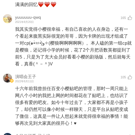
满满的回忆
yuuuuuu-qwq
165
2021年8月20日
我其实觉得小樱很幸福，有自己喜欢的人在身边，还有一
个看起来腹黑实际很宠的哥哥，因为卡牌的出现才组成了
一对cp(๑•̀ㅂ•́)و✧(樱狼啊啊啊啊啊）。本人磕的第一组cp就
是樱狼，还记得小学的时候，花了2个月把语数英都提到了
前5，只是为了充大会员好看看小樱的剧场版，然后就每天
看，真香(＾－＾)V
演唱会王子
105
2022年6月11日
十六年前我曾担任百变小樱贴吧的管理，那时一周只能上
网八个小时的我把上网的时间都花在了贴吧上，也结识了
很多有爱的吧友。如今十年过去了，大家都不再是小孩子
了，却仍然可以像小时候一样聊天，只是平台从贴吧变成
了微信，这真是一件让人想起来就觉得很幸福的事情！能
够再次见到大家真的很开心！♥️