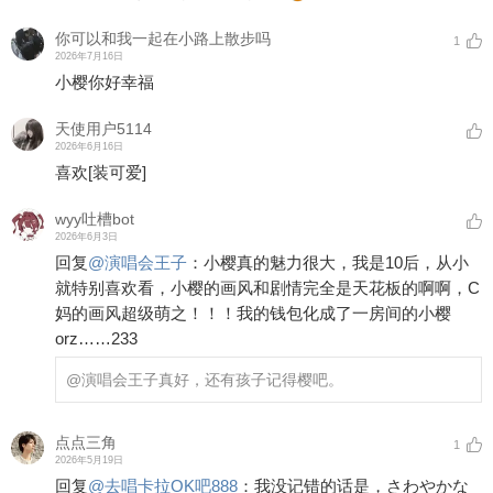
你可以和我一起在小路上散步吗
1
2026年7月16日
小樱你好幸福
天使用户5114
2026年6月16日
喜欢
[装可爱]
wyy吐槽bot
2026年6月3日
回复
@
演唱会王子
：
小樱真的魅力很大，我是10后，从小
就特别喜欢看，小樱的画风和剧情完全是天花板的啊啊，C
妈的画风超级萌之！！！我的钱包化成了一房间的小樱
orz……233
@演唱会王子
真好，还有孩子记得樱吧。
点点三角
1
2026年5月19日
回复
@
去唱卡拉OK吧888
：
我没记错的话是，さわやかな