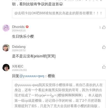
朝，看到比较有争议的是这首🥱
@去唱卡拉OK吧888
谁知道奥比岛盗走的那首在哪里！！！
Dhonlds
1
2026年4月1日
生日快乐小樱
Dalalang
2026年3月7日
是不是云没有prism呀
[哭哭]
X肖程C
2026年2月23日
回复
@
yuuuuuu-qwq
：
樱狼
@yuuuuuu-qwq
我其实觉得小樱很幸福，有自己喜欢的人在
身边，还有一个看起来腹黑实际很宠的哥哥，因为卡牌的出
现才组成了一对cp(๑•̀ㅂ•́)و✧(樱狼啊啊啊啊啊）。本人磕的
第一组cp就是樱狼，还记得小学的时候，花了2个月把语数
英都提到了前5，只是为了充大会员好看看小樱的剧场版，