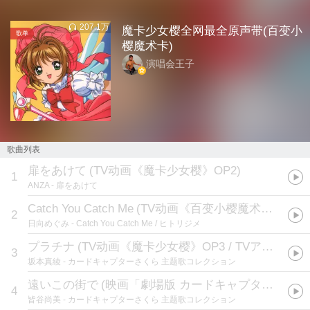
207.1万
魔卡少女樱全网最全原声带(百变小
歌单
樱魔术卡)
演唱会王子
歌曲列表
扉をあけて
(
TV动画《魔卡少女樱》OP2
)
1
ANZA
- 扉をあけて
Catch You Catch Me
(
TV动画《百变小樱魔术卡》片头曲
2
日向めぐみ
- Catch You Catch Me / ヒトリジメ
プラチナ
(
TV动画《魔卡少女樱》OP3 / TVアニメ「カードキャプターさくら」OP3テーマ
3
坂本真綾
- カードキャプターさくら 主题歌コレクション
遠いこの街で
(
映画「劇場版 カードキャプターさくら」EDテーマ
4
皆谷尚美
- カードキャプターさくら 主题歌コレクション