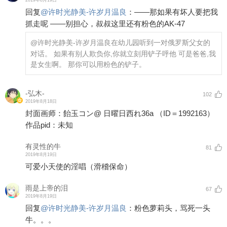
回复
@
许时光静美-许岁月温良
：
——那如果有坏人要把我
抓走呢 ——别担心，叔叔这里还有粉色的AK-47
@许时光静美-许岁月温良
在幼儿园听到一对俄罗斯父女的
对话。 如果有别人欺负你,你就立刻用铲子呼他 可是爸爸,我
是女生啊。 那你可以用粉色的铲子。
-弘木-
102
2019年8月18日
封面画师：飴玉コン@ 日曜日西れ36a （ID＝1992163）
作品pid：未知
有灵性的牛
81
2019年8月19日
可爱小天使的淫唱（滑稽保命）
雨是上帝的泪
67
2019年8月19日
回复
@
许时光静美-许岁月温良
：
粉色萝莉头，骂死一头
牛。。。