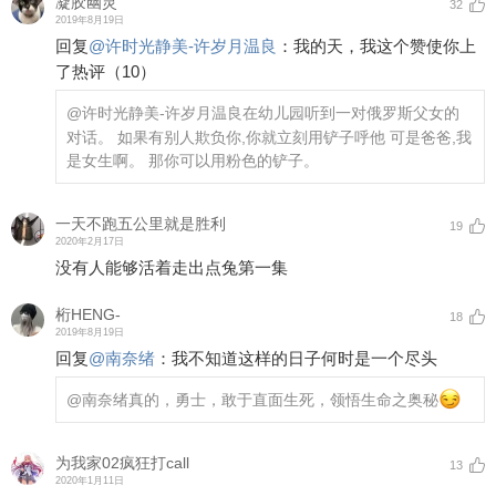
凝胶幽灵
32
2019年8月19日
回复
@
许时光静美-许岁月温良
：
我的天，我这个赞使你上
了热评（10）
@许时光静美-许岁月温良
在幼儿园听到一对俄罗斯父女的
对话。 如果有别人欺负你,你就立刻用铲子呼他 可是爸爸,我
是女生啊。 那你可以用粉色的铲子。
一天不跑五公里就是胜利
19
2020年2月17日
没有人能够活着走出点兔第一集
桁HENG-
18
2019年8月19日
回复
@
南奈绪
：
我不知道这样的日子何时是一个尽头
@南奈绪
真的，勇士，敢于直面生死，领悟生命之奥秘
为我家02疯狂打call
13
2020年1月11日