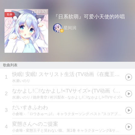
66.3万
歌单
『日系软萌』可爱小天使的吟唱
星间润
歌曲列表
快眠! 安眠! スヤリスト生活
(
TV动画《在魔王城说晚安》片头曲
1
水瀬いのり
なかよし!〇!なかよし!<TVサイズ>
(
TV动画《请问您今天要来点兔子吗？ BLOOM》片尾曲
2
水瀬いのり / 徳井青空 / 村川梨衣
- なかよし!〇!なかよし!<TVサイズ>
だいすきふわわ
3
小倉唯
- 「ロウきゅーぶ!」 キャラクターソング ベスト "スコアブック"
変態さんへのご提案
4
小倉唯
- 変態王子と笑わない猫。 第1巻 キャラクターソング&サントラ収録CD