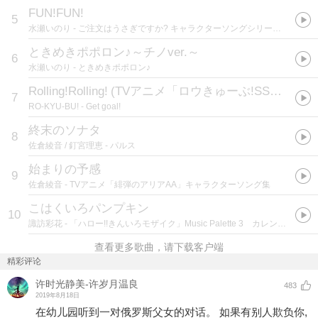
FUN!FUN!
5
水瀬いのり
- ご注文はうさぎですか? キャラクターソングシリーズ06 チノ
ときめきポポロン♪～チノver.～
6
水瀬いのり
- ときめきポポロン♪
Rolling!Rolling!
(
TVアニメ「ロウきゅーぶ!SS」EDテーマ
7
RO-KYU-BU!
- Get goal!
終末のソナタ
8
佐倉綾音 / 釘宮理恵
- パルス
始まりの予感
9
佐倉綾音
- TVアニメ「緋弾のアリアAA」キャラクターソング集
こはくいろパンプキン
10
諏訪彩花
- 「ハロー!!きんいろモザイク」Music Palette 3 カレン＊穂乃花
查看更多歌曲，请下载客户端
精彩评论
许时光静美-许岁月温良
483
2019年8月18日
在幼儿园听到一对俄罗斯父女的对话。 如果有别人欺负你,