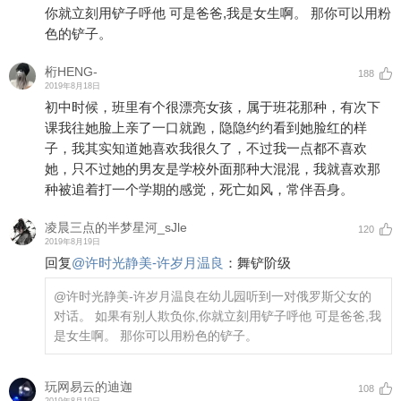
你就立刻用铲子呼他 可是爸爸,我是女生啊。 那你可以用粉
色的铲子。
桁HENG-
188
2019年8月18日
初中时候，班里有个很漂亮女孩，属于班花那种，有次下
课我往她脸上亲了一口就跑，隐隐约约看到她脸红的样
子，我其实知道她喜欢我很久了，不过我一点都不喜欢
她，只不过她的男友是学校外面那种大混混，我就喜欢那
种被追着打一个学期的感觉，死亡如风，常伴吾身。
凌晨三点的半梦星河_sJle
120
2019年8月19日
回复
@
许时光静美-许岁月温良
：
舞铲阶级
@许时光静美-许岁月温良
在幼儿园听到一对俄罗斯父女的
对话。 如果有别人欺负你,你就立刻用铲子呼他 可是爸爸,我
是女生啊。 那你可以用粉色的铲子。
玩网易云的迪迦
108
2019年8月19日