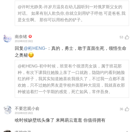
@许时光静美-许岁月温良
在幼儿园听到一对俄罗斯父女的
对话。 如果有别人欺负你,你就立刻用铲子呼他 可是爸爸,我
是女生啊。 那你可以用粉色的铲子。
南奈绪
53
2019年8月19日
回复
@
桁HENG-
：
真的，勇士，敢于直面生死，领悟生命
之奥秘
@桁HENG-
初中时候，班里有个很漂亮女孩，属于班花那
种，有次下课我往她脸上亲了一口就跑，隐隐约约看到她脸
红的样子，我其实知道她喜欢我很久了，不过我一点都不喜
欢她，只不过她的男友是学校外面那种大混混，我就喜欢那
种被追着打一个学期的感觉，死亡如风，常伴吾身。
不要悲观小俞
36
2019年8月18日
啥时候缺壁纸头像了 来网易云逛逛 你值得拥有