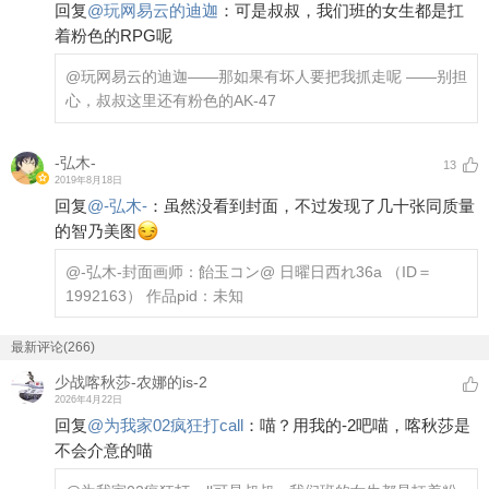
回复
@
玩网易云的迪迦
：
可是叔叔，我们班的女生都是扛
着粉色的RPG呢
@玩网易云的迪迦
——那如果有坏人要把我抓走呢 ——别担
心，叔叔这里还有粉色的AK-47
-弘木-
13
2019年8月18日
回复
@
-弘木-
：
虽然没看到封面，不过发现了几十张同质量
的智乃美图
@-弘木-
封面画师：飴玉コン@ 日曜日西れ36a （ID＝
1992163） 作品pid：未知
最新评论(266)
少战喀秋莎-农娜的is-2
2026年4月22日
回复
@
为我家02疯狂打call
：
喵？用我的-2吧喵，喀秋莎是
不会介意的喵