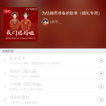
589万
歌单
为结婚而准备的歌单（婚礼专用）
c耗尽-_
歌曲列表
执子之手
1
宝石Gem / 哩哩
- 黑怕盲盒Vol.2心动系列
给你们 (婚礼版)
2
向思思
- 给你们 (婚礼版)
小情歌 (苏打绿版)
3
苏打绿
- 小宇宙 (苏打绿版)
目及皆是你
4
小蓝背心
- 目及皆是你