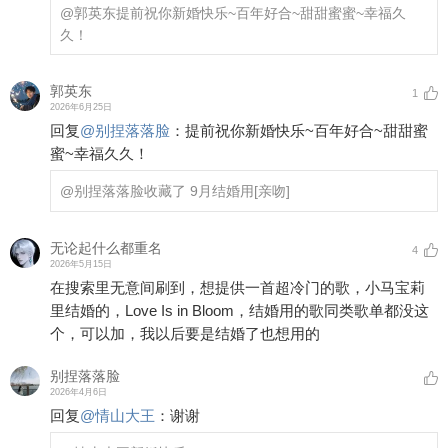
@郭英东
提前祝你新婚快乐~百年好合~甜甜蜜蜜~幸福久
久！
郭英东
1
2026年6月25日
回复
@
别捏落落脸
：
提前祝你新婚快乐~百年好合~甜甜蜜
蜜~幸福久久！
@别捏落落脸
收藏了 9月结婚用
[亲吻]
无论起什么都重名
4
2026年5月15日
在搜索里无意间刷到，想提供一首超冷门的歌，小马宝莉
里结婚的，Love Is in Bloom，结婚用的歌同类歌单都没这
个，可以加，我以后要是结婚了也想用的
别捏落落脸
2026年4月6日
回复
@
情山大王
：
谢谢