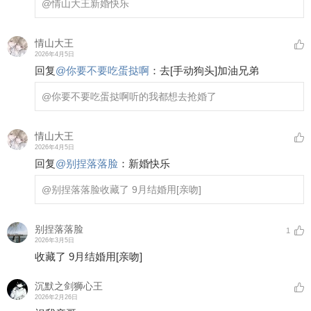
@情山大王
新婚快乐
情山大王
2026年4月5日
回复
@
你要不要吃蛋挞啊
：
去
[手动狗头]
加油兄弟
@你要不要吃蛋挞啊
听的我都想去抢婚了
情山大王
2026年4月5日
回复
@
别捏落落脸
：
新婚快乐
@别捏落落脸
收藏了 9月结婚用
[亲吻]
别捏落落脸
1
2026年3月5日
收藏了 9月结婚用
[亲吻]
沉默之剑狮心王
2026年2月26日