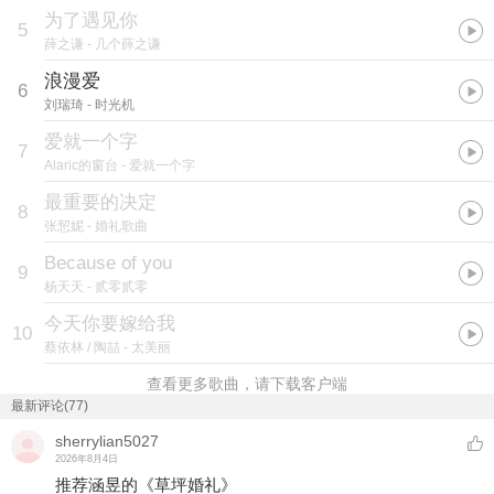
为了遇见你
5
薛之谦
- 几个薛之谦
浪漫爱
6
刘瑞琦
- 时光机
爱就一个字
7
Alaric的窗台
- 爱就一个字
最重要的决定
8
张恝妮
- 婚礼歌曲
Because of you
9
杨天天
- 贰零贰零
今天你要嫁给我
10
蔡依林 / 陶喆
- 太美丽
查看更多歌曲，请下载客户端
最新评论(77)
sherrylian5027
2026年8月4日
推荐涵昱的《草坪婚礼》