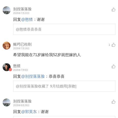
别捏落落脸
2026年7月22日
回复
@
憨猹
：
谢谢
@憨猹
恭喜恭喜
账呺已柱削
1
2026年7月19日
希望我能在71岁嫁给我52岁就想嫁的人
憨猹
2026年7月6日
回复
@
别捏落落脸
：
恭喜恭喜
@别捏落落脸
收藏了 9月结婚用
[亲吻]
别捏落落脸
2026年6月28日
回复
@
郭英东
：
谢谢