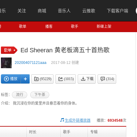
音乐
关注
商城
音乐人
云推歌
下载客户端
榜
歌单
播客
歌手
新碟上架