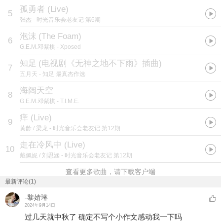
孤勇者 (Live)
5
张杰
- 时光音乐会老友记 第6期
泡沫
(
The Foam
)
6
G.E.M.邓紫棋
- Xposed
知足
(
电视剧《无神之地不下雨》插曲
)
7
五月天
- 知足 最真杰作选
海阔天空
8
G.E.M.邓紫棋
- T.I.M.E.
痒 (Live)
9
黄龄 / 梁龙
- 时光音乐会老友记 第12期
走在冷风中 (Live)
10
戴佩妮 / 刘思涵
- 时光音乐会老友记 第12期
查看更多歌曲，请下载客户端
最新评论(1)
-黎婧琳
2024年9月14日
过几天就中秋了 确定不写个小作文感动我一下吗