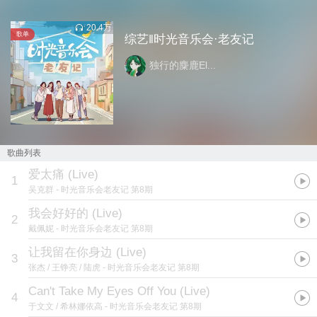
20.4万
歌单
综艺‖时光音乐会·老友记
独行的麋鹿El...
歌曲列表
爱太痛 (Live)
1
吴克群
- 时光音乐会老友记 第8期
我会好好的 (Live)
2
戴佩妮
- 时光音乐会老友记 第8期
让我留在你身边 (Live)
3
张杰 / 王铮亮 / 陆虎
- 时光音乐会老友记 第8期
Can't Take My Eyes Off You (Live)
4
于文文 / 希林娜依高
- 时光音乐会老友记 第8期