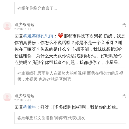
@嫣年
你终究食言了...
迪少爷清远
2026年3月9日
回复
@
难摹瞳孔思雨
：
邯郸市科技下次聚餐 奶奶，我是
你的真爱粉，你怎么不说话呀？你是不是一个音乐呀？谢
你在干嘛呀？你说的是什么？ 心想不能，我妹妹想把你的
粉丝谢你，为什么天天跟你说话我跟你说话。好吧呢给你
点赞吗？我那个你帮我查个问题，我都想你了，小星星。
@难摹瞳孔思雨
别人在很努力的剪视频 而我在很努力的刷视
频，水视频 也许这就是区别吧
迪少爷清远
2026年3月9日
回复
@
嫣年
：
好呀！
[多多瞌睡]
你好啊，我是你的粉丝。
@嫣年
想找文圈搭档/师傅/课代表/朋友