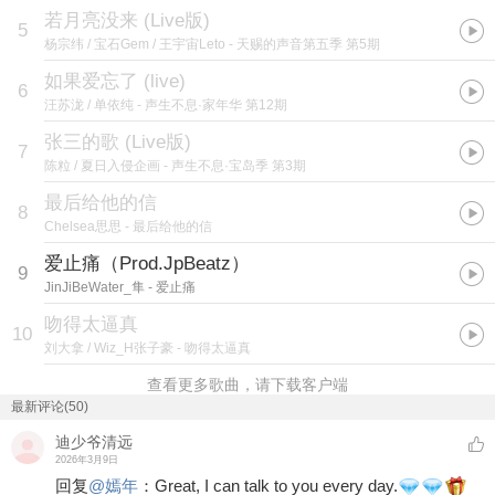
若月亮没来 (Live版)
5
杨宗纬 / 宝石Gem / 王宇宙Leto
- 天赐的声音第五季 第5期
如果爱忘了 (live)
6
汪苏泷 / 单依纯
- 声生不息·家年华 第12期
张三的歌 (Live版)
7
陈粒 / 夏日入侵企画
- 声生不息·宝岛季 第3期
最后给他的信
8
Chelsea思思
- 最后给他的信
爱止痛（Prod.JpBeatz）
9
JinJiBeWater_隼
- 爱止痛
吻得太逼真
10
刘大拿 / Wiz_H张子豪
- 吻得太逼真
查看更多歌曲，请下载客户端
最新评论(50)
迪少爷清远
2026年3月9日
回复
@
嫣年
：
Great, I can talk to you every day.