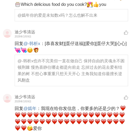
Which delicious food do you cook?
you
@嫣年
你的爱是未知数x吗？怎么也解不出来
迪少爷清远
2026年3月9日
回复
@
-韩析x
：
[恭喜发财]
[蛋仔送福]
[爱你]
[蛋仔大哭]
[心心]
@-韩析x
也许不完美但一直在做自己 保持自由的灵魂永不困
顿荆棘 慢热喜静往哪走都是向前走 忘掉过去的花去爱有结
果的树 不想心事重重只想天天开心 主角我知道你最擅长逆
风翻盘
迪少爷清远
2026年3月9日
回复
@
嫣年
：
我现在给你发信息，你要多的还是少的？
爱你