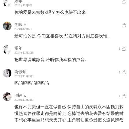
嫣年
2024年12月8日
你的爱是未知数x吗？怎么也解不出来
冬眠旧
2024年12月6日
最可怕的是 你们互相喜欢 却在猜对方到底喜欢谁 .
嫣年
1
2024年11月30日
把世界调成静音 聆听你我幸福的声音.
為懨煩
1
2024年11月29日
呜呜呜呜呜呜呜呜
-韩析x
1
2024年11月24日
也许不完美但一直在做自己 保持自由的灵魂永不困顿荆棘
慢热喜静往哪走都是向前走 忘掉过去的花去爱有结果的树
不想心事重重只想天天开心 主角我知道你最擅长逆风翻盘