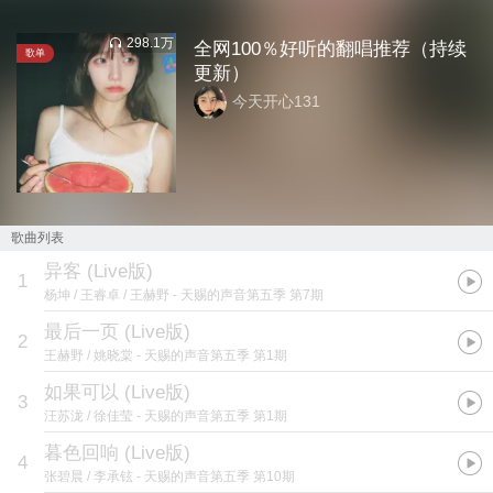
298.1万
全网100％好听的翻唱推荐（持续
歌单
更新）
今天开心131
歌曲列表
异客 (Live版)
1
杨坤 / 王睿卓 / 王赫野
- 天赐的声音第五季 第7期
最后一页 (Live版)
2
王赫野 / 姚晓棠
- 天赐的声音第五季 第1期
如果可以 (Live版)
3
汪苏泷 / 徐佳莹
- 天赐的声音第五季 第1期
暮色回响 (Live版)
4
张碧晨 / 李承铉
- 天赐的声音第五季 第10期