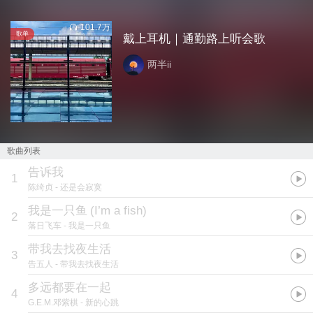
101.7万
歌单
戴上耳机｜通勤路上听会歌
两半ii
歌曲列表
告诉我
1
陈绮贞
- 还是会寂寞
我是一只鱼
(
I’m a fish
)
2
落日飞车
- 我是一只鱼
带我去找夜生活
3
告五人
- 带我去找夜生活
多远都要在一起
4
G.E.M.邓紫棋
- 新的心跳