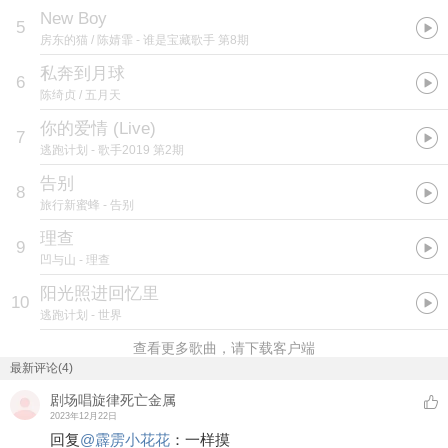
New Boy
5
房东的猫 / 陈婧霏
- 谁是宝藏歌手 第8期
私奔到月球
6
陈绮贞 / 五月天
你的爱情 (Live)
7
逃跑计划
- 歌手2019 第2期
告别
8
旅行新蜜蜂
- 告别
理查
9
凹与山
- 理查
阳光照进回忆里
10
逃跑计划
- 世界
查看更多歌曲，请下载客户端
最新评论(4)
剧场唱旋律死亡金属
2023年12月22日
回复
@
霹雳小花花
：
一样摸