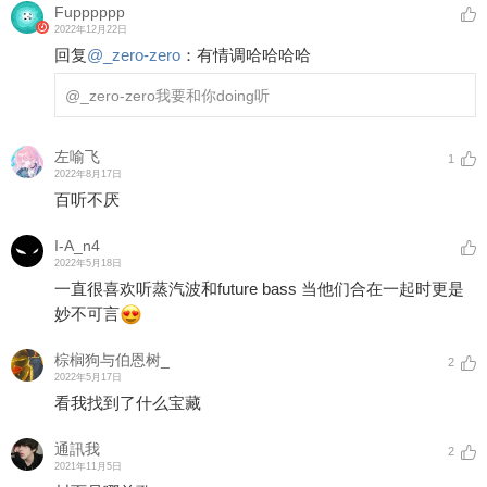
Fupppppp
2022年12月22日
回复
@
_zero-zero
：
有情调哈哈哈哈
@_zero-zero
我要和你doing听
左喻飞
1
2022年8月17日
百听不厌
I-A_n4
2022年5月18日
一直很喜欢听蒸汽波和future bass 当他们合在一起时更是
妙不可言
棕榈狗与伯恩树_
2
2022年5月17日
看我找到了什么宝藏
通訊我
2
2021年11月5日