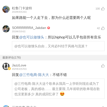
杜鲁门卡波特
100
2018年8月24日
如果路能一个人走下去，那为什么还需要两个人呢
SORRRRRRA_Jakdan
42
2019年5月4日
回复
@
也可以做馒头
：
所以hiphop可以几乎包容所有音乐
@也可以做馒头
自由，又何必纠结于风格与流派？
最新评论(176)
JazzLove
2025年4月25日
回复
@
三竹电商-陈大大
：
不错不错
@三竹电商-陈大大
这个歌单从我高一上学听到现在成为了
公司老板，真的感动....... 最主要我 几年前听的歌单现在歌
也没更新多少 真的成回忆录了