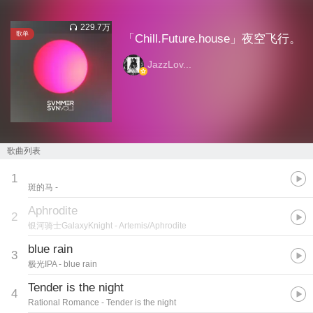
229.7万
歌单
「Chill.Future.house」夜空飞行。
JazzLov...
歌曲列表
‭ ‭ ‭ ‭‭ ‭ ‭ ‭ ‭ ‭‭ ‭
1
斑的马
- ‭ ‭ ‭ ‭‭ ‭ ‭ ‭ ‭ ‭‭ ‭
Aphrodite
2
银河骑士GalaxyKnight
- Artemis/Aphrodite
blue rain
3
极光IPA
- blue rain
Tender is the night
4
Rational Romance
- Tender is the night