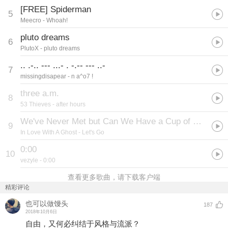
[FREE] Spiderman
5
Meecro
- Whoah!
pluto dreams
6
PlutoX
- pluto dreams
.. .-.. --- ...- . -.-- --- ..-
7
missingdisapear
- n a^o7 !
three a.m.
8
53 Thieves
- after hours
We've Never Met but Can We Have a Cup of Coffee or Something
9
In Love With A Ghost
- Let's Go
0:00
10
vezyle
- 0:00
查看更多歌曲，请下载客户端
精彩评论
也可以做馒头
187
2018年10月6日
自由，又何必纠结于风格与流派？