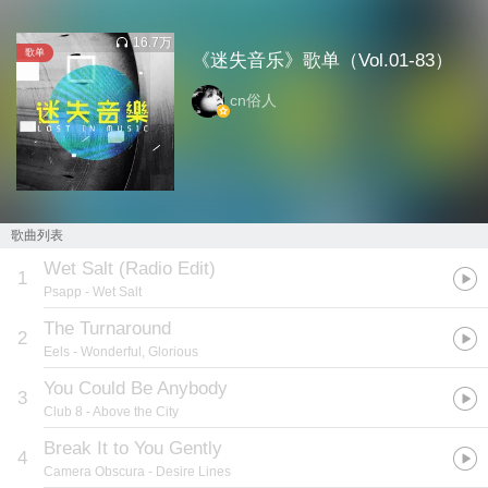
16.7万
歌单
《迷失音乐》歌单（Vol.01-83）
cn俗人
歌曲列表
Wet Salt (Radio Edit)
1
Psapp
- Wet Salt
The Turnaround
2
Eels
- Wonderful, Glorious
You Could Be Anybody
3
Club 8
- Above the City
Break It to You Gently
4
Camera Obscura
- Desire Lines