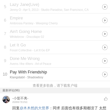
Lazy Jane(Live)
5
Jenny O
- Apr 5, 2013 - Studio Paradiso, San Francisco, CA
Empire
6
Ambrosia Parsley
- Weeping Cherry
Ain't Going Home
7
Whitebrow
- Discotape 02
Let It Go
8
Fossil Collective
- Let It Go EP
Done Me Wrong
9
Avens / the 49ers
- Art of Peace
Pay With Friendship
10
Klangstabil
- Shadowboy
查看更多歌曲，请下载客户端
最新评论(96)
-小梨不离-
2026年7月15日
回复
@
木木然的大世界
：
同求 后面也有很多期都没了 太想