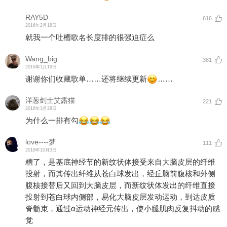
RAY5D
616
2016年2月18日
就我一个吐槽歌名长度排的很强迫症么
Wang_big
381
2016年1月19日
谢谢你们收藏歌单……还将继续更新
……
洋葱剑士艾露猫
221
2016年3月28日
为什么一排有勾
love----梦
111
2018年10月3日
糟了，是基底神经节的新纹状体接受来自大脑皮层的纤维
投射，而其传出纤维从苍白球发出，经丘脑前腹核和外侧
腹核接替后又回到大脑皮层，而新纹状体发出的纤维直接
投射到苍白球内侧部，易化大脑皮层发动运动，到达皮质
脊髓束，通过α运动神经元传出，使小腿肌肉反复抖动的感
觉