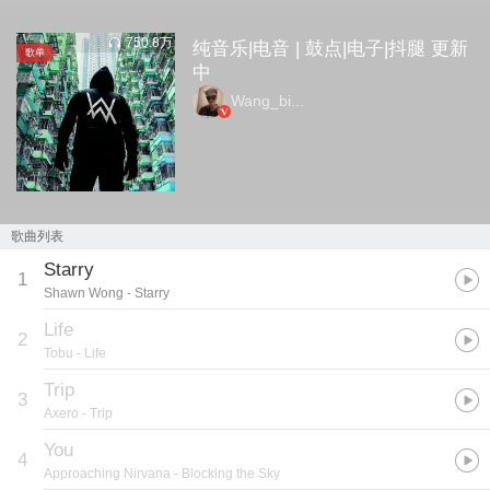
750.8万
纯音乐|电音 | 鼓点|电子|抖腿 更新
歌单
中
Wang_bi...
歌曲列表
Starry
1
Shawn Wong
- Starry
Life
2
Tobu
- Life
Trip
3
Axero
- Trip
You
4
Approaching Nirvana
- Blocking the Sky