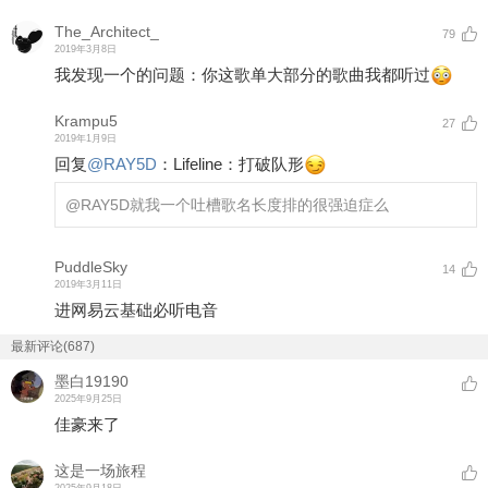
The_Architect_
79
2019年3月8日
我发现一个的问题：你这歌单大部分的歌曲我都听过
Krampu5
27
2019年1月9日
回复
@
RAY5D
：
Lifeline：打破队形
@RAY5D
就我一个吐槽歌名长度排的很强迫症么
PuddleSky
14
2019年3月11日
进网易云基础必听电音
最新评论(687)
墨白19190
2025年9月25日
佳豪来了
这是一场旅程