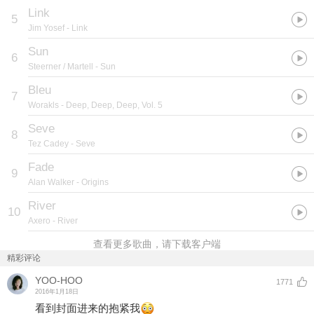
Link
5
Jim Yosef
- Link
Sun
6
Steerner / Martell
- Sun
Bleu
7
Worakls
- Deep, Deep, Deep, Vol. 5
Seve
8
Tez Cadey
- Seve
Fade
9
Alan Walker
- Origins
River
10
Axero
- River
查看更多歌曲，请下载客户端
精彩评论
YOO-HOO
1771
2016年1月18日
看到封面进来的抱紧我