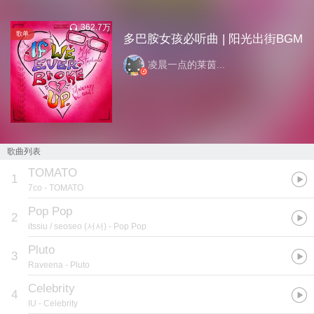
362.7万
歌单
多巴胺女孩必听曲 | 阳光出街BGM
凌晨一点的莱茵...
歌曲列表
TOMATO
1
7co
- TOMATO
Pop Pop
2
itssiu / seoseo (서서)
- Pop Pop
Pluto
3
Raveena
- Pluto
Celebrity
4
IU
- Celebrity