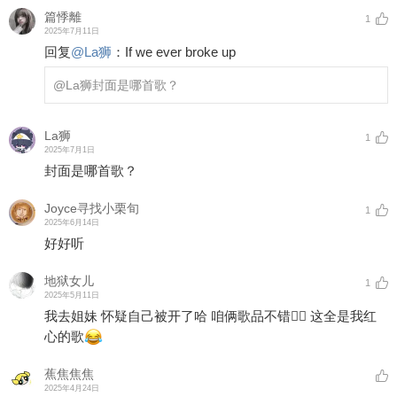
篇悸離
1
2025年7月11日
回复
@
La狮
：
If we ever broke up
@La狮
封面是哪首歌？
La狮
1
2025年7月1日
封面是哪首歌？
Joyce寻找小栗旬
1
2025年6月14日
好好听
地狱女儿
1
2025年5月11日
我去姐妹 怀疑自己被开了哈 咱俩歌品不错👍🏻 这全是我红
心的歌
蕉焦焦焦
2025年4月24日