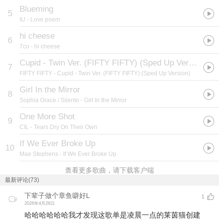
Blueming
5
IU
- Love poem
hi cheese
6
7co
- hi cheese
Cupid - Twin Ver. (FIFTY FIFTY) (Sped Up Version)
7
FIFTY FIFTY
- Cupid - Twin Ver. (FIFTY FIFTY) (Sped Up Version)
Girl In the Mirror
8
Sophia Grace / Silento
- Girl In the Mirror
One More Shot
9
CIL
- Tears Dry On Their Own
If We Ever Broke Up
10
Mae Stephens
- If We Ever Broke Up
查看更多歌曲，请下载客户端
最新评论(73)
下辈子做个章鱼噼好L
1
2026年4月26日
哈哈哈哈哈哈我才发现这歌单是凌晨一点的莱茵猫创建