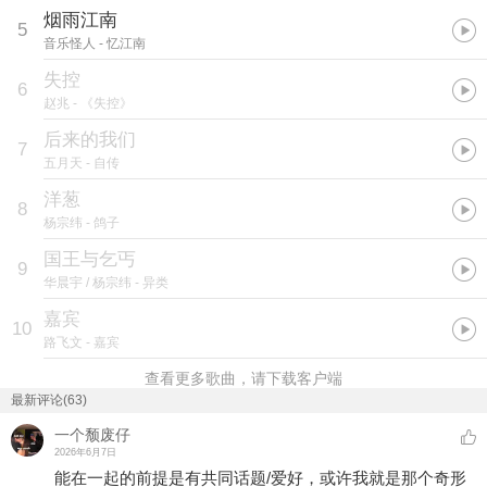
烟雨江南
5
音乐怪人
- 忆江南
失控
6
赵兆
- 《失控》
后来的我们
7
五月天
- 自传
洋葱
8
杨宗纬
- 鸽子
国王与乞丐
9
华晨宇 / 杨宗纬
- 异类
嘉宾
10
路飞文
- 嘉宾
查看更多歌曲，请下载客户端
最新评论(63)
一个颓废仔
2026年6月7日
能在一起的前提是有共同话题/爱好，或许我就是那个奇形