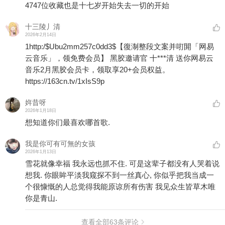
4747位收藏也是十七岁开始失去一切的开始
十三陵丿清
2026年2月14日
1http:/$Ubu2mm257c0dd3$【復淛整段文案并咑閞「网易
云音乐」，领免费会员】 黑胶邀请官 十***清 送你网易云
音乐2月黑胶会员卡，领取享20+会员权益。
https://163cn.tv/1xIsS9p
姩昔呀
2026年1月18日
想知道你们最喜欢哪首歌.
我是你可有可無的女孩
2026年1月13日
雪花就像幸福 我永远也抓不住. 可是这辈子都没有人哭着说
想我. 你眼眸平淡我窥探不到一丝真心, 你似乎把我当成一
个很慷慨的人总觉得我能原谅所有伤害 我见众生皆草木唯
你是青山.
查看全部
63
条评论