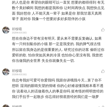
的人也是你 希望你的眼睛可以一直笑 想要的都得得到 有无
数个美好瞬间 我想的都是我和你 让时间再快点 我想快点见
面 我好想你 人不能天真一辈子 如果是你 那我甘愿天真两
辈子 面对你 我像一个想要好多好多陪伴的小孩
祈桉噫
2026年4月19日
想在你身边不管有没有明天. 爱从来不需要反复确认. 如果
有一只特别黏你的小猫 那一定是我变的. 我的脾气很古怪
所以留在我身边的是很重要的人. 研究过你的访客 偷听过你
爱听的歌. 怕你突如其来的冷漠 也怕你心里没有我. 我曾把
你当做我的全世界 失去你就像失去一切.
祈桉噫
2026年4月19日
你总夸我好可爱可你爱我吗 我跟你讲哦我今天...算了你不
想听 湿润的眼睛失望的情绪 你的心好难读懂我根本看不透
你 说着动人的话做着伤人的事是你吗 挺奇怪的明明曾经的
我们手拉手一起散步 你忘得好彻底曾经的我们是一场梦
祈桉噫