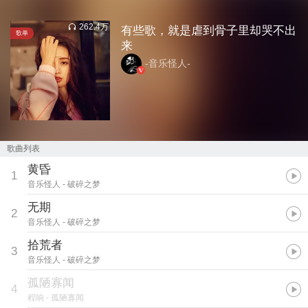
262.4万
有些歌，就是虐到骨子里却哭不出
歌单
来
-音乐怪人-
歌曲列表
黄昏
1
音乐怪人
- 破碎之梦
无期
2
音乐怪人
- 破碎之梦
拾荒者
3
音乐怪人
- 破碎之梦
孤陋寡闻
4
程响
- 孤陋寡闻