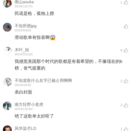
南山asuka
1
2022年1月17日
民谣是枪，孤独上膛
不知所措jpg
2021年9月9日
滑动歌单有惊喜啊
木叶_纷
8
2021年5月12日
我感觉美国那个时代的歌都是有着希望的，不像现在的b
榜，丧气挺重的
不知道取什么名字已被占用啊啊
2
2021年3月3日
表白封面
南方狂野小老虎
2
2021年1月24日
绝了这歌单太好听了
风华染尽LD
1