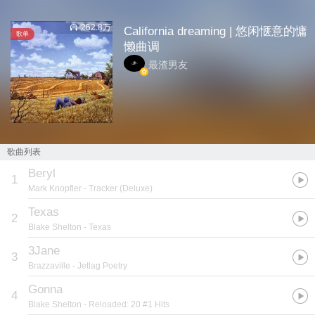
262.8万
California dreaming | 悠闲惬意的慵
歌单
懒曲调
最渣男友
歌曲列表
Beryl
1
Mark Knopfler
- Tracker (Deluxe)
Texas
2
Blake Shelton
- Texas
3Jane
3
Brazzaville
- Jetlag Poetry
Gonna
4
Blake Shelton
- Reloaded: 20 #1 Hits