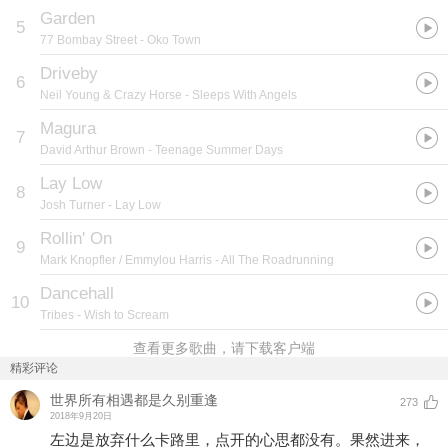
Garden
5
77 Bombay Street
- Oko Town
Driveby
6
Neil Young & Crazy Horse
- Sleeps With Angels
Magura
7
David Arthur Brown
- Teenage Summer Days
Lay Low
8
Josh Turner
- Lay Low
Rollin' On
9
Mark Knopfler / Emmylou Harris
- All The Roadrunning
Dancehall
10
Tribes
- Wish to Scream
查看更多歌曲，请下载客户端
精彩评论
世界所有相遇都是久别重逢
273
2018年9月20日
左边是放弃什么卡路里，点开的心思都没有。果然进来，