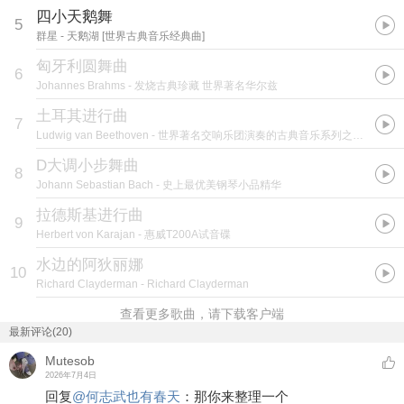
四小天鹅舞
5
群星
- 天鹅湖 [世界古典音乐经典曲]
匈牙利圆舞曲
6
Johannes Brahms
- 发烧古典珍藏 世界著名华尔兹
土耳其进行曲
7
Ludwig van Beethoven
- 世界著名交响乐团演奏的古典音乐系列之一 世界著名抒情音乐小品
D大调小步舞曲
8
Johann Sebastian Bach
- 史上最优美钢琴小品精华
拉德斯基进行曲
9
Herbert von Karajan
- 惠威T200A试音碟
水边的阿狄丽娜
10
Richard Clayderman
- Richard Clayderman
查看更多歌曲，请下载客户端
最新评论(20)
Mutesob
2026年7月4日
回复
@
何志武也有春天
：
那你来整理一个