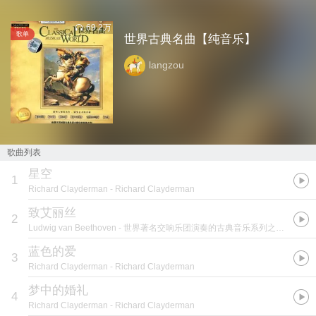
69.2万
歌单
世界古典名曲【纯音乐】
langzou
歌曲列表
星空
1
Richard Clayderman
- Richard Clayderman
致艾丽丝
2
Ludwig van Beethoven
- 世界著名交响乐团演奏的古典音乐系列之一 世界著名抒情音乐小品
蓝色的爱
3
Richard Clayderman
- Richard Clayderman
梦中的婚礼
4
Richard Clayderman
- Richard Clayderman