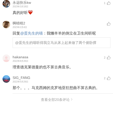
永远快乐kw
1
2023年3月18日
真的好听
啊晴晴2
2023年2月4日
回复
@
蛋先生的喵
：
我懒羊羊的倒立在卫生间听呢
@蛋先生的喵
听得我立马从床上起来做了两个俯卧撑
hakanasa
2
2022年8月26日
理查德克莱德曼的也不算古典音乐。
SIG_FANG
2
2022年5月29日
那个。。。马克西姆的克罗地亚狂想曲不算古典的。
查看全部
20
条评论