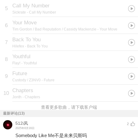
Call My Number
5
Sickrate
- Call My Number
Your Move
6
Tim Gordon / Bad Reputation / Cassidy Mackenzie
- Your Move
Back To You
7
Hilefex
- Back To You
Youthful
8
Flay!
- Youthful
Future
9
Custody / Z3NV0
- Future
Chapters
10
Jonth
- Chapters
查看更多歌曲，请下载客户端
最新评论(13)
512i凤
2
2025年8月16日
Somebody Like Me不是未来贝斯吗