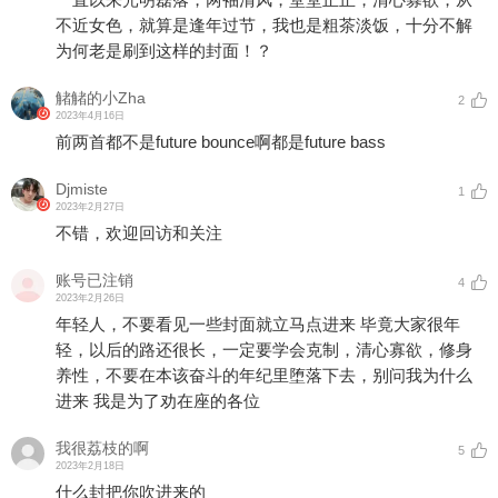
不近女色，就算是逢年过节，我也是粗茶淡饭，十分不解
为何老是刷到这样的封面！？
觰觰的小Zha
2
2023年4月16日
前两首都不是future bounce啊都是future bass
Djmiste
1
2023年2月27日
不错，欢迎回访和关注
账号已注销
4
2023年2月26日
年轻人，不要看见一些封面就立马点进来 毕竟大家很年
轻，以后的路还很长，一定要学会克制，清心寡欲，修身
养性，不要在本该奋斗的年纪里堕落下去，别问我为什么
进来 我是为了劝在座的各位
我很荔枝的啊
5
2023年2月18日
什么封把你吹进来的