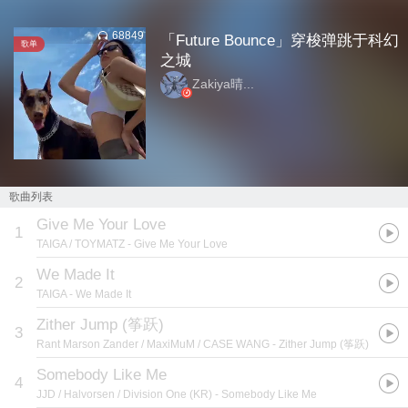
68849
「Future Bounce」穿梭弹跳于科幻
歌单
之城
Zakiya晴...
歌曲列表
Give Me Your Love
1
TAIGA / TOYMATZ
- Give Me Your Love
We Made It
2
TAIGA
- We Made It
Zither Jump (筝跃)
3
Rant Marson Zander / MaxiMuM / CASE WANG
- Zither Jump (筝跃)
Somebody Like Me
4
JJD / Halvorsen / Division One (KR)
- Somebody Like Me