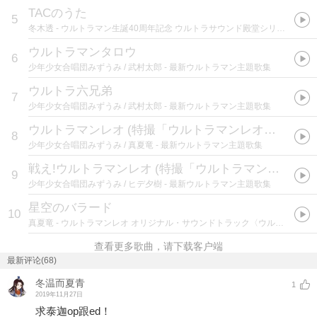
TACのうた
5
冬木透
- ウルトラマン生誕40周年記念 ウルトラサウンド殿堂シリーズ(5) ウルトラマンA
ウルトラマンタロウ
6
少年少女合唱団みずうみ / 武村太郎
- 最新ウルトラマン主題歌集
ウルトラ六兄弟
7
少年少女合唱団みずうみ / 武村太郎
- 最新ウルトラマン主題歌集
ウルトラマンレオ
(
特撮「ウルトラマンレオ」OP1テーマ
8
少年少女合唱団みずうみ / 真夏竜
- 最新ウルトラマン主題歌集
戦え!ウルトラマンレオ
(
特撮「ウルトラマンレオ」OP2テーマ
9
少年少女合唱団みずうみ / ヒデ夕樹
- 最新ウルトラマン主題歌集
星空のバラード
10
真夏竜
- ウルトラマンレオ オリジナル・サウンドトラック〈ウルトラサウンド殿堂シリーズ〉
查看更多歌曲，请下载客户端
最新评论(68)
冬温而夏青
1
2019年11月27日
求泰迦op跟ed！