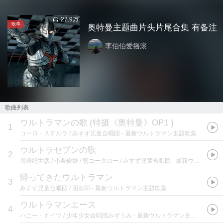
27.9万
歌单
奥特曼主题曲片头片尾合集 有备注
李伯伯爱摇滚
歌曲列表
ウルトラマンの歌
(
特摄《奥特曼》OP1
)
1
コーロ・ステルラ / みすず児童合唱団
- 最新ウルトラマン主題歌集
ウルトラセブンの歌
2
尾崎紀世彦 / 小栗俊雄 / 朝コータロー / みすず児童合唱団
- 最新ウルトラマン主題歌集
帰ってきたウルトラマン
3
みすず児童合唱団 / 団次郎
- 最新ウルトラマン主題歌集
ウルトラマンエース
4
ハニー・ナイツ / 少年少女合唱団みずうみ
- 最新ウルトラマン主題歌集