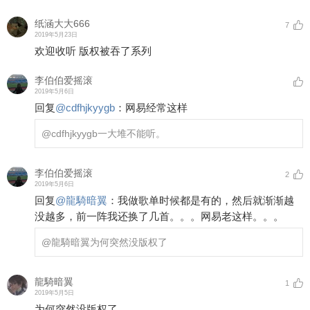
纸涵大大666
7
2019年5月23日
欢迎收听 版权被吞了系列
李伯伯爱摇滚
2019年5月6日
回复
@
cdfhjkyygb
：
网易经常这样
@cdfhjkyygb
一大堆不能听。
李伯伯爱摇滚
2
2019年5月6日
回复
@
龍騎暗翼
：
我做歌单时候都是有的，然后就渐渐越
没越多，前一阵我还换了几首。。。网易老这样。。。
@龍騎暗翼
为何突然没版权了
龍騎暗翼
1
2019年5月5日
为何突然没版权了