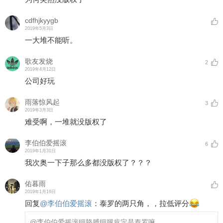
cdfhjkyygb
2019年5月3日
一大堆不能听。
歌友发烧
2
2019年4月12日
公司好玩
雨落惊风起
3
2019年3月3日
难受啊，一堆就没版权了
李伯伯爱摇滚
6
2019年1月31日
我次奥一下子那么多都没版权了？？？
佑暮雨
2019年1月16日
回复
@
李伯伯爱摇滚
：
泰罗的两只角，，拉低评分
@李伯伯爱摇滚
细胳膊细腿肯定是泰罗嘛