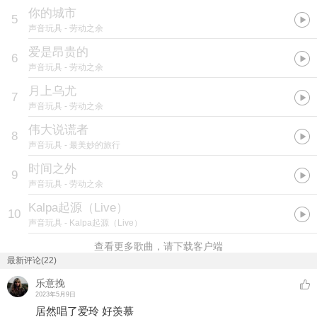
你的城市
5
声音玩具
- 劳动之余
爱是昂贵的
6
声音玩具
- 劳动之余
月上乌尤
7
声音玩具
- 劳动之余
伟大说谎者
8
声音玩具
- 最美妙的旅行
时间之外
9
声音玩具
- 劳动之余
Kalpa起源（Live）
10
声音玩具
- Kalpa起源（Live）
查看更多歌曲，请下载客户端
最新评论(22)
乐意挽
2023年5月9日
居然唱了爱玲 好羡慕