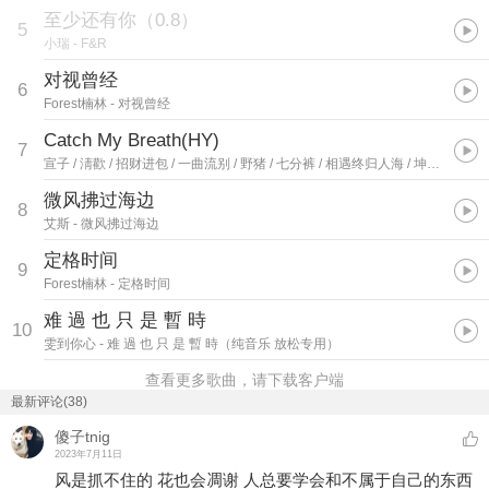
至少还有你（0.8）
5
小瑞
- F&R
对视曾经
6
Forest楠林
- 对视曾经
Catch My Breath(HY)
7
宣子 / 淸歡 / 招财进包 / 一曲流别 / 野猪 / 七分裤 / 相遇终归人海 / 坤鸣 / StarIsle / 芦苇草也有梦想 / 拾荒者 / Cc studio / 怒吼 / 历阿桑 / zZ / 好笨的非主流 / RRR / 王腾 / Uopsh / 素素
微风拂过海边
8
艾斯
- 微风拂过海边
定格时间
9
Forest楠林
- 定格时间
难 過 也 只 是 暫 時
10
雯到你心
- 难 過 也 只 是 暫 時（纯音乐 放松专用）
查看更多歌曲，请下载客户端
最新评论(38)
傻子tnig
2023年7月11日
风是抓不住的 花也会凋谢 人总要学会和不属于自己的东西