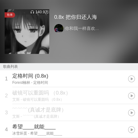
140.9万
歌单
0.8x 把你归还人海
你和我一样喜欢...
歌曲列表
定格时间 (0.8x)
1
Forest楠林
- 定格时间
破镜可以重圆吗 （0.8x）
2
艾斯
- 破镜可以重圆吗 （0.8x）
﹌﹌﹌(真诚才是底牌）
3
艾斯
- ﹌﹌﹌(真诚才是底牌）
希望____就能____
4
冰雪坏蛋
- 希望____就能____