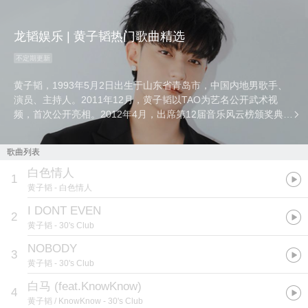
龙韬娱乐 | 黄子韬热门歌曲精选
不定期更新
黄子韬，1993年5月2日出生于山东省青岛市，中国内地男歌手、
演员、主持人。2011年12月，黄子韬以TAO为艺名公开武术视
频，首次公开亮相。2012年4月，出席第12届音乐风云榜颁奖典
礼，正式出道。
歌曲列表
白色情人
1
黄子韬
- 白色情人
I DONT EVEN
2
黄子韬
- 30's Club
NOBODY
3
黄子韬
- 30's Club
白马 (feat.KnowKnow)
4
黄子韬 / KnowKnow
- 30's Club