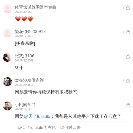
体育馆说氛围浩室舞曲
1
2024年2月9日
繁花似锦200913
1
2023年12月6日
[多多亲吻]
张贰浪106
2023年3月15日
终于
窝在沙发做点评
2
2023年2月18日
网易云请你持续保持有版权状态
小刚同学吖
2023年1月6日
回复
@
天了lulululu
：
我都是从其他平台下载了存云盘了
@天了lulululu
周杰伦，你何时归来