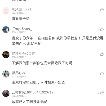
贺泽远_3921
2024年8月27日
喜欢黄子韬
-TroyeSivan_
1
2024年7月17日
喜欢了你六年 一直相信着你 或许你早就变了 只是是我没看
出来而已 那就再见
混过社会代过言
2024年7月17日
了解我的那一刻你也完全厌倦我了对吗.
很用心xx
2024年7月16日
泪水打湿毕业照，何时相见不知道
云村村民166458471920717
1
2024年7月14日
放弃感人了啊预备党员