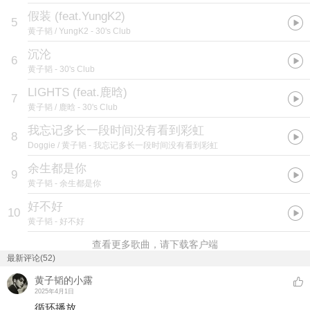
假装 (feat.YungK2)
5
黄子韬 / YungK2
- 30's Club
沉沦
6
黄子韬
- 30's Club
LIGHTS (feat.鹿晗)
7
黄子韬 / 鹿晗
- 30's Club
我忘记多长一段时间没有看到彩虹
8
Doggie / 黄子韬
- 我忘记多长一段时间没有看到彩虹
余生都是你
9
黄子韬
- 余生都是你
好不好
10
黄子韬
- 好不好
查看更多歌曲，请下载客户端
最新评论(52)
黄子韬的小露
2025年4月1日
循环播放