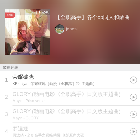
15240
歌单
【全职高手】各个cp同人和散曲
jenesi
歌曲列表
荣耀破晓
1
KBteciya
- 荣耀破晓（动漫《全职高手2》主题曲）
GLORY
(
动画电影《全职高手》日文版主题曲
)
2
May'n
- Prismverse
GLORY
(
动画电影《全职高手》日文版主题曲
)
3
May'n
- GLORY
梦追逐
4
贝汯璘
- 全职高手之巅峰荣耀 电影原声大碟