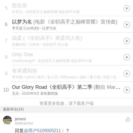
想念你
5
许莉洁
- 全职高手之巅峰荣耀 电影原声大碟
以梦为名
(
电影《全职高手之巅峰荣耀》宣传曲
)
6
李常超 (Lao乾妈)
- 以梦为名
战柔
(
《全职高手》唐柔同人歌
)
7
音阙诗听 / 王梓钰
- 全职高手 同人歌
Only One
8
YouthEnergyF
- 全职高手之巅峰荣耀 电影原声大碟
有幸遇到你
9
苇苇酱 / cyfeol / 裂天 / 辰小弦 / 帝听sakya / 猫科 / 重小烟 / 流昔 / 叽里咕噜 / 归公子
Our Glory Road《全职高手》第二季
(
翻自 Mario 片尾曲
10
无乐
- 2020年9月 新歌翻唱集
查看更多歌曲，请下载客户端
最新评论(16)
jenesi
2026年4月25日
回复
@
用户5109005211
：
？