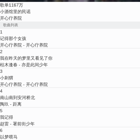
歌单
1167万
小酒馆里的民谣
开心疗养院
歌曲列表
1
记得那个女孩
开心疗养院
- 开心疗养院
2
我在昨天的梦里又看见了你
枯木逢春
- 亦是此间少年
3
小刺猬
开心疗养院
- 开心疗养院
4
南山南到安河桥北
陶玖
- 距离
5
我记得
赵雷
- 署前街少年
6
以梦喂马