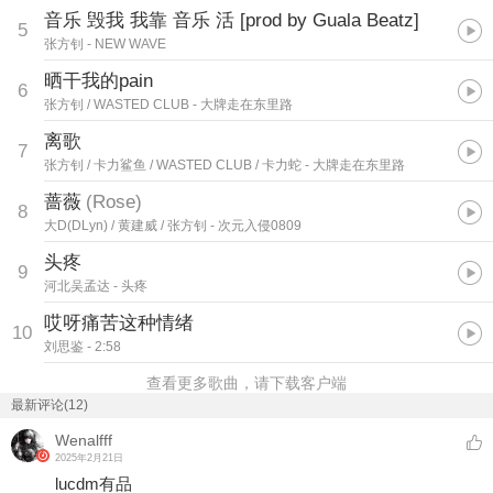
音乐 毁我 我靠 音乐 活 [prod by Guala Beatz]
5
张方钊
- NEW WAVE
晒干我的pain
6
张方钊 / WASTED CLUB
- 大牌走在东里路
离歌
7
张方钊 / 卡力鲨鱼 / WASTED CLUB / 卡力蛇
- 大牌走在东里路
蔷薇
(
Rose
)
8
大D(DLyn) / 黄建威 / 张方钊
- 次元入侵0809
头疼
9
河北吴孟达
- 头疼
哎呀痛苦这种情绪
10
刘思鉴
- 2:58
查看更多歌曲，请下载客户端
最新评论(12)
Wenalfff
2025年2月21日
lucdm有品