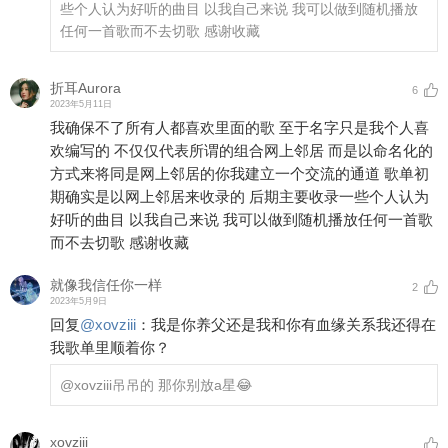
些个人认为好听的曲目 以我自己来说 我可以做到随机播放
任何一首歌而不去切歌 感谢收藏
折耳Aurora
6
2023年5月11日
我确保不了所有人都喜欢里面的歌 至于名字只是我个人喜
欢编写的 不仅仅代表所谓的组合网上邻居 而是以命名化的
方式来将同是网上邻居的你我建立一个交流的通道 歌单初
期确实是以网上邻居来收录的 后期主要收录一些个人认为
好听的曲目 以我自己来说 我可以做到随机播放任何一首歌
而不去切歌 感谢收藏
就像我信任你一样
2
2023年5月9日
回复
@
xovziii
：
我是你养父还是我和你有血缘关系我还得在
我歌单里顺着你？
@xovziii
吊吊的 那你别放a星😂
xovziii