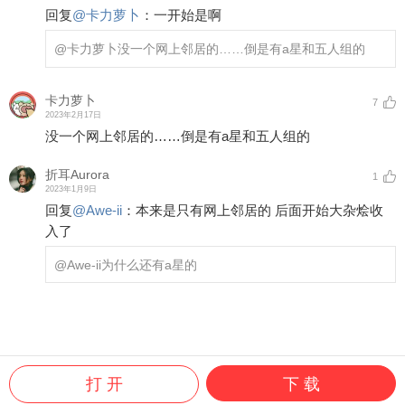
回复
@
卡力萝卜
：
一开始是啊
@卡力萝卜
没一个网上邻居的……倒是有a星和五人组的
卡力萝卜
7
2023年2月17日
没一个网上邻居的……倒是有a星和五人组的
折耳Aurora
1
2023年1月9日
回复
@
Awe-ii
：
本来是只有网上邻居的 后面开始大杂烩收
入了
@Awe-ii
为什么还有a星的
打 开
下 载