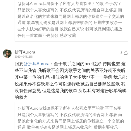
@折耳Aurora
我确保不了所有人都喜欢里面的歌 至于名字
只是我个人喜欢编写的 不仅仅代表所谓的组合网上邻居 而
是以命名化的方式来将同是网上邻居的你我建立一个交流的
通道 歌单初期确实是以网上邻居来收录的 后期主要收录一
些个人认为好听的曲目 以我自己来说 我可以做到随机播放
任何一首歌而不去切歌 感谢收藏
折耳Aurora
3
2023年5月11日
回复
@
折耳Aurora
：
至于歌手之间的beef也好 传闻也罢 这
些不归我管 我听歌不会因为歌手之间的关系不好就不去听
其中某一位的作品 相似的例子太多我也不一一举例 我只能
说如果你不喜欢那么你可以选择收藏后自己删除这些歌 我
没有任何意见 但是这是我的歌单 所以我有对这份歌单编辑
的权力
@折耳Aurora
我确保不了所有人都喜欢里面的歌 至于名字
只是我个人喜欢编写的 不仅仅代表所谓的组合网上邻居 而
是以命名化的方式来将同是网上邻居的你我建立一个交流的
通道 歌单初期确实是以网上邻居来收录的 后期主要收录一