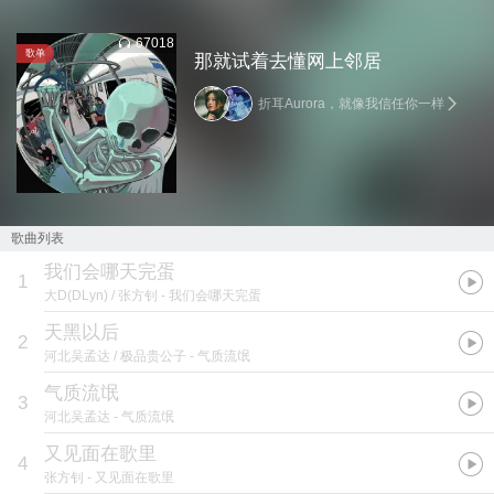
67018
歌单
那就试着去懂网上邻居
折耳Aurora，就像我信任你一样
歌曲列表
我们会哪天完蛋
1
大D(DLyn) / 张方钊
- 我们会哪天完蛋
天黑以后
2
河北吴孟达 / 极品贵公子
- 气质流氓
气质流氓
3
河北吴孟达
- 气质流氓
又见面在歌里
4
张方钊
- 又见面在歌里