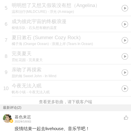
明明想了又想又假装没有想（Angelina）
5
温和治疗(MILDCURE)
- 浮光 (A mirage)
成为彼此宇宙的终极浪漫
6
棱镜乐队
- 石头想有糖的温度
夏日漱石 (Summer Cozy Rock)
7
橘子海 (Orange Ocean)
- 浪潮上岸 (Tears In Ocean)
完美夏天
8
霓虹花园
- 完美夏天
亲吻了再摸索
9
甜約翰 Sweet John
- In Mind
今夜无法入眠
10
帆布小镇
- 今夜无法入眠
查看更多歌曲，请下载客户端
最新评论(2)
暮色来迟
2022年5月9日
疫情结束一起去livehouse、音乐节吧！