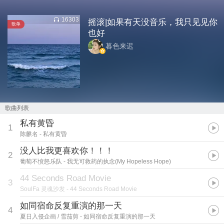
16303
摇滚|如果有天没音乐，我只见见你
歌单
也好
暮色来迟
歌曲列表
私有黄昏
1
陈麒名
- 私有黄昏
没人比我更喜欢你！！！
2
葡萄不愤怒乐队
- 我无可救药的执念(My Hopeless Hope)
44 Seconds Road Movie
3
SoulFa 灵魂沙发
- 44 Seconds Road Movie
如同宿命反复重演的那一天
4
夏日入侵企画 / 雪茄剪
- 如同宿命反复重演的那一天