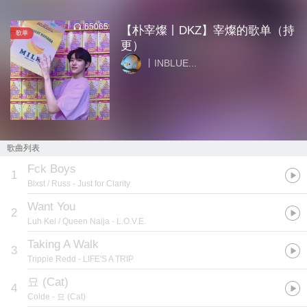
65065
【朴宰燦丨DKZ】宰燦的歌单（持
歌单
更）
丨INBLUE...
歌曲列表
Fck Boys
1
Blxst / Russ
- Just for Clarity
Want You
2
Luh Kel / Queen Naija
- L.O.V.E.
Taking A Walk
3
Trippie Redd
- LIFE'S A TRIP
묘 (Cat)
4
Colde
- 묘 (Cat)