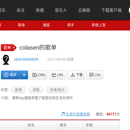
音乐
关注
商城
音乐人
云推歌
下载客户端
榜
歌单
播客
歌手
新碟上架