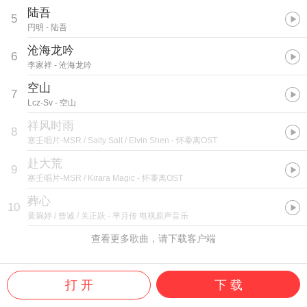
陆吾
5
円明
- 陆吾
沧海龙吟
6
李家祥
- 沧海龙吟
空山
7
Lcz-Sv
- 空山
祥风时雨
8
塞壬唱片-MSR / Salty Salt / Elvin Shen
- 怀黍离OST
赴大荒
9
塞壬唱片-MSR / Kirara Magic
- 怀黍离OST
葬心
10
黄琬婷 / 曾诚 / 关正跃
- 芈月传 电视原声音乐
查看更多歌曲，请下载客户端
打 开
下 载