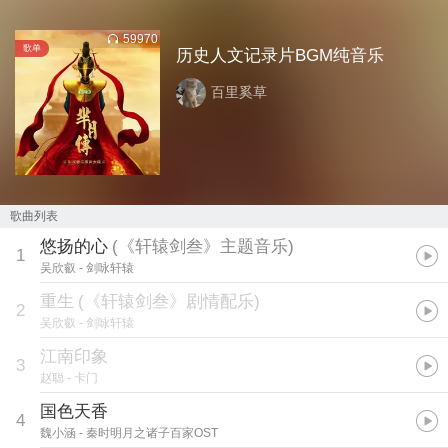
59970
歌单
历史人文记录片BGM纯音乐
百里奚草
歌曲列表
悠扬的心
(
《轩辕剑叁》主题音乐
)
1
吴欣叡
- 剑咏轩辕
重生
(
《轩辕剑叁》剧情配乐
)
2
吴欣叡
- 剑咏轩辕
江南印象
3
赵聪
- 卡门
国色天香
4
魏小涵
- 秦时明月之诸子百家OST