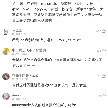
足、96、红婷婷、mafumafu、酥软软、优十、店长、
gero、piko、ヲタみん、赤饭、秋赤音。新单reol女神，大
家多多关照。花姐这收藏量突然蹭蹭上来了，大家快来给
自己喜欢的唱见点收藏啊~~~
秋原霖
547
2016年2月2日
看见reol我就秒速滚了进来─=≡Σ((( つ•̀ω•́)つ
中二病是谈不了恋爱的
394
2017年4月28日
老是看见什么合集合集的，结果进来都是勾，以后再也不
信合集了눈_눈
柊先生想睡觉zzZ
141
2017年11月10日
像我这种弱受就是喜欢reol这种攻气十足的女生
Aerelx
45
2019年2月2日
made:made入坑的过来报个道(●'◡'●)ﾉ❤