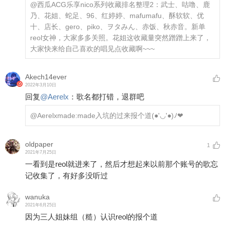
@西瓜ACG乐享
nico系列收藏排名整理2：武士、咕噜、鹿
乃、花姐、蛇足、96、红婷婷、mafumafu、酥软软、优
十、店长、gero、piko、ヲタみん、赤饭、秋赤音。新单
reol女神，大家多多关照。花姐这收藏量突然蹭蹭上来了，
大家快来给自己喜欢的唱见点收藏啊~~~
Akech14ever
2022年3月10日
回复
@
Aerelx
：
歌名都打错，退群吧
@Aerelx
made:made入坑的过来报个道(●'◡'●)ﾉ❤
oldpaper
1
2021年7月25日
一看到是reol就进来了，然后才想起来以前那个账号的歌忘
记收集了，有好多没听过
wanuka
2021年6月25日
因为三人姐妹组（糙）认识reol的报个道