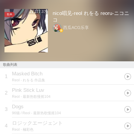
127.3万
nico唱见-reol れをる reoru-ニコニ
歌单
コ
西瓜ACG乐享
歌曲列表
Masked Bitch
1
Reol
- れをる 作品集
Pink Stick Luv
2
Reol
- 最新热歌慢摇104
Dogs
3
96猫 / Reol
- 最新热歌慢摇104
ロジックエージェント
4
Reol
- 極彩色