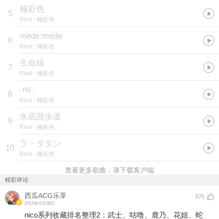
極彩色
5
Reol
- 極彩色
mede:mede
6
Reol
- 極彩色
生命線
7
Reol
- 極彩色
-nil-
8
Reol
- 極彩色
水底游歩道
9
Reol
- 極彩色
ラ・タタン
10
Reol
- 極彩色
查看更多歌曲，请下载客户端
精彩评论
西瓜ACG乐享
575
2015年4月28日
nico系列收藏排名整理2：武士、咕噜、鹿乃、花姐、蛇