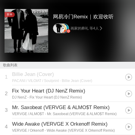
20.9万
歌单
网易冷门Remix｜欢迎收听
画家的葬礼 等4人
歌曲列表
Billie Jean (Cover)
1
PACANI / VILOIAT / Soulprint
- Billie Jean (Cover)
Fix Your Heart (DJ NenZ Remix)
2
DJ NenZ
- Fix Your Heart (DJ NenZ Remix)
Mr. Saxobeat (VERVGE & ALMO$T Remix)
3
VERVGE / ALMO$T
- Mr. Saxobeat (VERVGE & ALMO$T Remix)
Wide Awake (VERVGE X Orkenoff Remix)
4
VERVGE / Orkenoff
- Wide Awake (VERVGE X Orkenoff Remix)