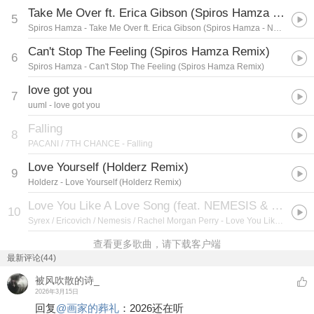
Take Me Over ft. Erica Gibson (Spiros Hamza - Nu Disco Remix)
5
Spiros Hamza
- Take Me Over ft. Erica Gibson (Spiros Hamza - Nu Disco Remix)
Can't Stop The Feeling (Spiros Hamza Remix)
6
Spiros Hamza
- Can't Stop The Feeling (Spiros Hamza Remix)
love got you
7
uuml
- love got you
Falling
8
PACANI / 7TH CHANCE
- Falling
Love Yourself (Holderz Remix)
9
Holderz
- Love Yourself (Holderz Remix)
Love You Like A Love Song (feat. NEMESIS & Rachel Morgan Perry) (Nightcore)
10
Syrex / Ericovich / Nemesis / Rachel Morgan Perry
- Love You Like A Love Song (feat. NEMESIS & Rachel Morgan Perry) (Nightcore)
查看更多歌曲，请下载客户端
最新评论(44)
被风吹散的诗_
2026年3月15日
回复
@
画家的葬礼
：
2026还在听