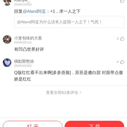
Rainyle_
2024年12月8日
回复
@
Aland阿蓝
：
+1，求一人之下
@Aland阿蓝
为什么没有人提我一人之下！气死！
小笼包味的大葱
3
2024年9月11日
有凹凸世界好评
橫點豎憋捺
4
2024年8月26日
Q版红红看不出来啊
[多多捂脸]
，苏苏是傻白甜 封面带点傲
娇是红红
查看全部
62
条评论
打 开
下 载