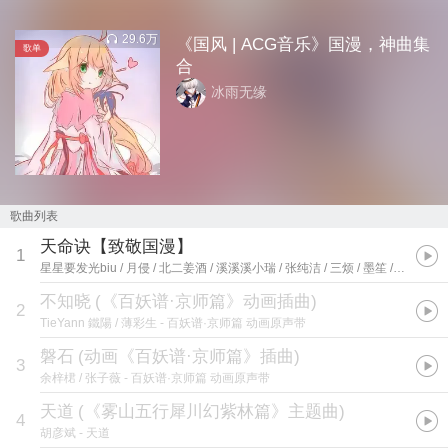
29.6万
《国风 | ACG音乐》国漫，神曲集
歌单
合
冰雨无缘
歌曲列表
天命诀【致敬国漫】
1
星星要发光biu / 月侵 / 北二姜酒 / 溪溪溪小瑞 / 张纯洁 / 三烦 / 墨笙 / 露卡Eugenia / 奇迹南雅Naz / 陌翎
不知晓
(
《百妖谱·京师篇》动画插曲
)
2
TieYann 鐵陽 / 薄彩生
- 百妖谱·京师篇 动画原声带
磐石
(
动画《百妖谱·京师篇》插曲
)
3
余梓桾 / 张子薇
- 百妖谱·京师篇 动画原声带
天道
(
《雾山五行犀川幻紫林篇》主题曲
)
4
胡彦斌
- 天道