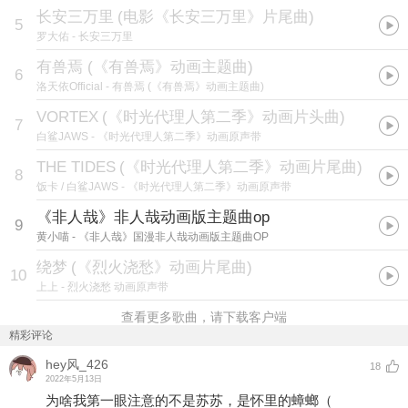
长安三万里
(
电影《长安三万里》片尾曲
)
5
罗大佑
- 长安三万里
有兽焉 (《有兽焉》动画主题曲)
6
洛天依Official
- 有兽焉 (《有兽焉》动画主题曲)
VORTEX
(
《时光代理人第二季》动画片头曲
)
7
白鲨JAWS
- 《时光代理人第二季》动画原声带
THE TIDES
(
《时光代理人第二季》动画片尾曲
)
8
饭卡 / 白鲨JAWS
- 《时光代理人第二季》动画原声带
《非人哉》非人哉动画版主题曲op
9
黄小喵
- 《非人哉》国漫非人哉动画版主题曲OP
绕梦
(
《烈火浇愁》动画片尾曲
)
10
上上
- 烈火浇愁 动画原声带
查看更多歌曲，请下载客户端
精彩评论
hey风_426
18
2022年5月13日
为啥我第一眼注意的不是苏苏，是怀里的蟑螂（