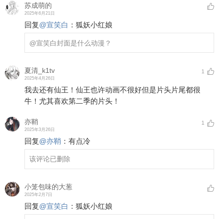
苏成萌的
2025年6月21日
回复
@
宣笑白
：
狐妖小红娘
@宣笑白
封面是什么动漫？
夏清_k1tv
1
2025年4月26日
我去还有仙王！仙王也许动画不很好但是片头片尾都很
牛！尤其喜欢第二季的片头！
亦鞘
1
2025年3月26日
回复
@
亦鞘
：
有点冷
该评论已删除
小笼包味的大葱
2025年2月7日
回复
@
宣笑白
：
狐妖小红娘