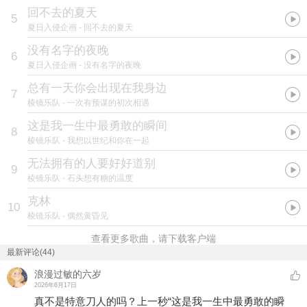
回不去的夏天
5
夏日入侵企画
- 回不去的夏天
没有名字的夜晚
6
夏日入侵企画
- 没有名字的夜晚
总有一天你会出现在我身边
7
棱镜乐队
- 一次有预谋的初次相遇
这是我一生中最勇敢的瞬间
8
棱镜乐队
- 我想以世纪和你在一起
无法拥有的人要好好道别
9
棱镜乐队
- 石头想有糖的温度
克林
10
棱镜乐队
- 偶然黄昏见
查看更多歌曲，请下载客户端
最新评论(44)
浪漫过敏的六岁
2026年6月17日
真不是特意刀人的吗？上一秒“这是我一生中最勇敢的瞬