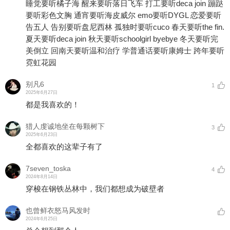
睡觉要听橘子海 醒来要听落日飞车 打工要听deca join 蹦跶
要听彩色文胸 通宵要听海皮威尔 emo要听DYGL 恋爱要听
告五人 告别要听盘尼西林 孤独时要听cuco 春天要听the fin.
夏天要听deca join 秋天要听schoolgirl byebye 冬天要听完
美倒立 回南天要听温和治疗 学普通话要听康姆士 跨年要听
霓虹花园
别凡6
1
2025年6月27日
都是我喜欢的！
猎人虔诚地坐在每颗树下
3
2025年6月23日
全都喜欢的这辈子有了
7seven_toska
4
2024年8月14日
穿梭在钢铁丛林中，我们都想成为破壁者
也曾鲜衣怒马风发时
2024年6月25日