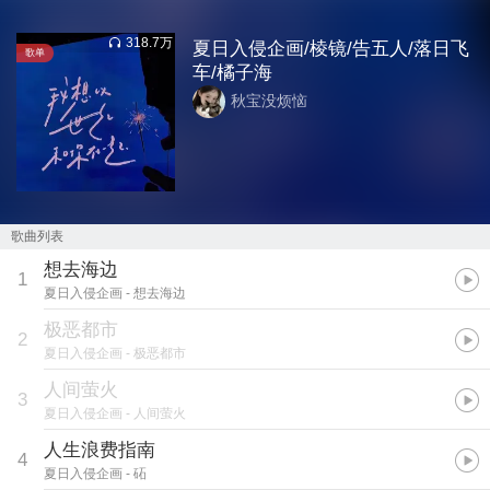
318.7万
夏日入侵企画/棱镜/告五人/落日飞
歌单
车/橘子海
秋宝没烦恼
歌曲列表
想去海边
1
夏日入侵企画
- 想去海边
极恶都市
2
夏日入侵企画
- 极恶都市
人间萤火
3
夏日入侵企画
- 人间萤火
人生浪费指南
4
夏日入侵企画
- 砳