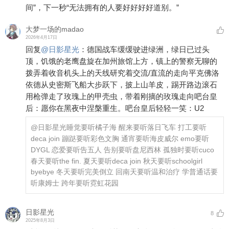
间”，下一秒“无法拥有的人要好好好好道别。”
大梦一场的madao
2026年4月17日
回复
@
日影星光
：
德国战车缓缓驶进绿洲，绿日已过头
顶，饥饿的老鹰盘旋在加州旅馆上方，镇上的警察无聊的
拨弄着收音机头上的天线研究着交流/直流的走向平克佛洛
依德从史密斯飞船大步跃下，披上山羊皮，踢开路边滚石
用枪弹走了玫瑰上的甲壳虫，带着刚摘的玫瑰走向吧台皇
后：愿你在黑夜中涅槃重生。吧台皇后轻轻一笑：U2
@日影星光
睡觉要听橘子海 醒来要听落日飞车 打工要听
deca join 蹦跶要听彩色文胸 通宵要听海皮威尔 emo要听
DYGL 恋爱要听告五人 告别要听盘尼西林 孤独时要听cuco
春天要听the fin. 夏天要听deca join 秋天要听schoolgirl
byebye 冬天要听完美倒立 回南天要听温和治疗 学普通话要
听康姆士 跨年要听霓虹花园
日影星光
8
2025年8月3日