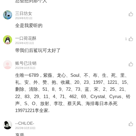
总会想到那个人
三日坊女
2024年6月1日
全是我爱听的
一口荷花酥
1
2024年4月11日
带我们后鲨玩可太好了
账号已注销
2023年10月31日
生唯一6789，紫薇、龙心、Soul、不、布、生、死、里、
礼、安、外、赞、抱、收藏、20、23、1997、1221、15、
删除、清除、51、8、9、72、73、蓝、宋、2、25、21、
22、83、29、11、4、71、462、69、Crystal、Cyrus、铃
声、S、O、放射、李玟、蔡天凤、海排毒日本杀死
19971221李全家.
--CHLOE-
2023年10月10日
享受