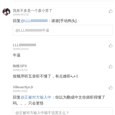
我差不多是一个废小荃了
2026年3月17日
回复
@
LLLlIlIlIlIlIlIlIlIlIl
：
谢谢
[手动狗头]
@LLLlIlIlIlIlIlIlIlIlIl
牛逼
LLLlIlIlIlIlIlIlIlIlIl
2026年2月21日
牛逼
蜘蛛SPX
2026年1月7日
按顺序听五首听不懂了，有点难听•ᴗ•💧
VillevertlynJr
2026年1月6日
回复
@
正被对方输入中
：
你以为翻成中文你就听得懂了
吗。。。只会更怪
@正被对方输入中
能不说英文么？