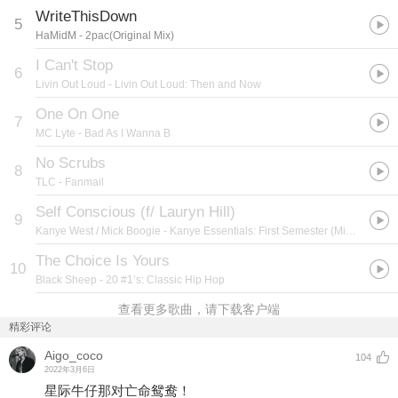
WriteThisDown
5
HaMidM
- 2pac(Original Mix)
I Can't Stop
6
Livin Out Loud
- Livin Out Loud: Then and Now
One On One
7
MC Lyte
- Bad As I Wanna B
No Scrubs
8
TLC
- Fanmail
Self Conscious (f/ Lauryn Hill)
9
Kanye West / Mick Boogie
- Kanye Essentials: First Semester (Mixtape)
The Choice Is Yours
10
Black Sheep
- 20 #1’s: Classic Hip Hop
查看更多歌曲，请下载客户端
精彩评论
Aigo_coco
104
2022年3月6日
星际牛仔那对亡命鸳鸯！