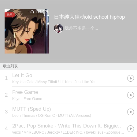
116.9万
歌单
日本纯大律动old school hiphop
我差不多是一个...
歌曲列表
Let It Go
1
Keyshia Cole / Missy Elliott / Lil' Kim
- Just Like You
Free Game
2
Ktlyn
- Free Game
MUTT (Sped Up)
3
Leon Thomas / OG Ron C
- MUTT (Alt Versions)
2Pac, Pop Smoke - Write This Down ft. Biggie, DMX, Eazy E, Ice Cube, Dr Dre, NWA, Nipsey, Snoop Dogg
4
yeixs / M4RLBORO / Jeroxzy / L1DER INC. / lovekillsus
- Zoorquestra - Volume 1