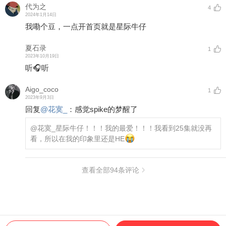
代为之
4
2024年1月14日
我嘞个豆，一点开首页就是星际牛仔
夏石录
1
2023年10月19日
听🎧听
Aigo_coco
1
2023年9月3日
回复
@
花寞_
：
感觉spike的梦醒了
@花寞_
星际牛仔！！！我的最爱！！！我看到25集就没再
看，所以在我的印象里还是HE
查看全部
94
条评论