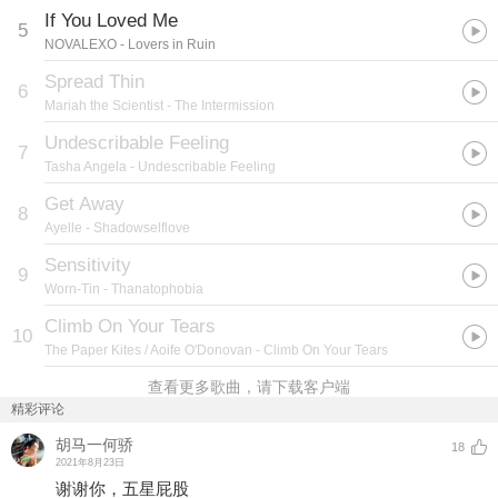
If You Loved Me
5
NOVALEXO
- Lovers in Ruin
Spread Thin
6
Mariah the Scientist
- The Intermission
Undescribable Feeling
7
Tasha Angela
- Undescribable Feeling
Get Away
8
Ayelle
- Shadowselflove
Sensitivity
9
Worn-Tin
- Thanatophobia
Climb On Your Tears
10
The Paper Kites / Aoife O'Donovan
- Climb On Your Tears
查看更多歌曲，请下载客户端
精彩评论
胡马一何骄
18
2021年8月23日
谢谢你，五星屁股