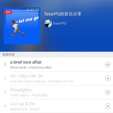
47.7万
歌单
5starPG的音乐分享
5starPG
歌曲列表
a brief love affair
1
Olivia Herdt
- a brief love affair
Oh I Miss Her So
2
Holy Hive / Mary Lattimore
- Float Back To You
Prizefighter
3
Youth Lagoon
- Prizefighter
Curl up & Die
4
Matt Maltese
- Krystal