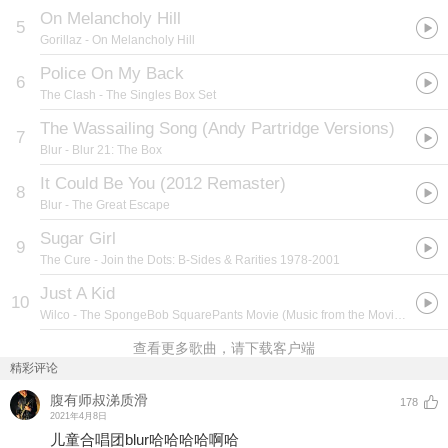
On Melancholy Hill
5
Gorillaz
- On Melancholy Hill
Police On My Back
6
The Clash
- The Singles Box Set
The Wassailing Song (Andy Partridge Versions)
7
Blur
- Blur 21: The Box
It Could Be You (2012 Remaster)
8
Blur
- The Great Escape
Sugar Girl
9
The Cure
- Join the Dots: B-Sides & Rarities 1978-2001
Just A Kid
10
Wilco
- The SpongeBob SquarePants Movie (Music from the Movie and More...)
查看更多歌曲，请下载客户端
精彩评论
腹有师叔涕质滑
178
2021年4月8日
儿童合唱团blur哈哈哈哈啊哈