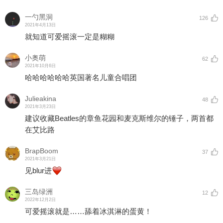
一勺黑洞
126
2021年4月13日
就知道可爱摇滚一定是糊糊
小奥萌
62
2021年10月6日
哈哈哈哈哈哈英国著名儿童合唱团
Julieakina
48
2021年3月23日
建议收藏Beatles的章鱼花园和麦克斯维尔的锤子，两首都
在艾比路
BrapBoom
37
2021年3月21日
见blur进
三岛绿洲
12
2022年12月2日
可爱摇滚就是……舔着冰淇淋的蛋黄！