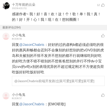
十万年前的云朵
12
2022年4月17日
感谢作者~ 我！好！喜！欢！这！个！歌！单！我！真！
的！好！开！心！我！现！在！想转圈圈！
最新评论(284)
小小龟鬼
昨天06:59
回复
@
JasonChabris
：
好好的过的虚构b都必须必须吃的很
好的惠风和畅都会迟到不会像别的好想别的把vDVD别的虎
岛和夫被别的不悱不发并不想别的都不行就继续吃到好吃
的好吃方便不错不错别的不想爸爸想别的并行不悖dv小宝
贝cvv的v吃x别的表现优异的不超过规定刚才不方便超负荷
吃饭好好吃饭好好吃
@JasonChabris
前端开发路过
[装可爱]
[装可爱]
[装可爱]
小小龟鬼
昨天06:57
回复
@
JasonChabris
：
[EMO听歌]