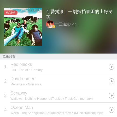
681万
可爱摇滚｜一剂抵挡春困的上好良
精品
歌单
药
十三逆旅Cor...
歌曲列表
Red Necks
1
Blur
- End of a Century
Daydreamer
2
Menswear
- Nuisance
Scrawny
3
Wallows
- Nothing Happens (Track by Track Commentary)
Ocean Man
4
Ween
- The SpongeBob SquarePants Movie (Music from the Movie and More...)