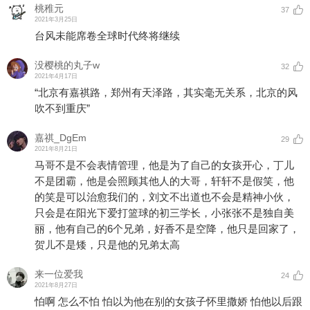
桃稚元
37
2021年3月25日
台风未能席卷全球时代终将继续
没樱桃的丸子w
32
2021年4月17日
“北京有嘉祺路，郑州有天泽路，其实毫无关系，北京的风
吹不到重庆”
嘉祺_DgEm
29
2021年8月21日
马哥不是不会表情管理，他是为了自己的女孩开心，丁儿
不是团霸，他是会照顾其他人的大哥，轩轩不是假笑，他
的笑是可以治愈我们的，刘文不出道也不会是精神小伙，
只会是在阳光下爱打篮球的初三学长，小张张不是独自美
丽，他有自己的6个兄弟，好香不是空降，他只是回家了，
贺儿不是矮，只是他的兄弟太高
来一位爱我
24
2021年8月27日
怕啊 怎么不怕 怕以为他在别的女孩子怀里撒娇 怕他以后跟