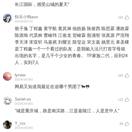
长江国际，感受山城的夏天”
快乐小狗aox
192
2021年4月17日
敖子逸 丁程鑫 黄宇航 黄其淋 徐皓扬 陈俊西 陈思霖 潘政霖
陈泗旭 代昊林 曹峻玮 江俊龙 贺峻霖 殷涌智 张真源 严浩翔
李天泽 宋亚轩 马嘉祺 刘耀文 陈玺达 宋文嘉 姚景元 辜圣棵
是丁程鑫一个一个看过的队友，是我输入法只打首字母就
出现的名字，是几千个少女的青春。 TF家族二代，应到24
人，实到7人
lycwa-
165
2021年3月19日
网易又知道我最近在追哪个男团了🐂🐸
Sariel-ss
132
2021年3月16日
"城是重庆城，路是南滨路，江是嘉陵江，人是意中人"
Y_rxx
89
2021年3月16日