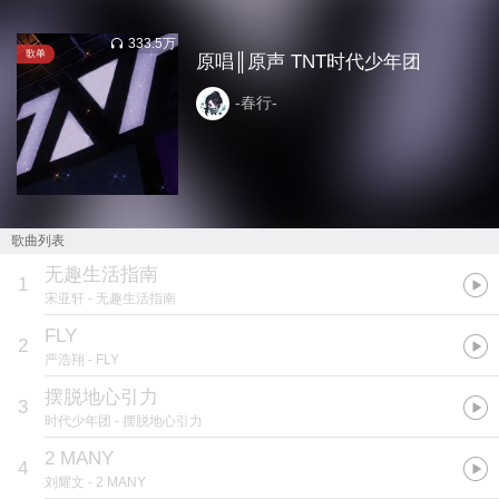
333.5万
歌单
原唱║原声 TNT时代少年团
-春行-
歌曲列表
无趣生活指南
1
宋亚轩
- 无趣生活指南
FLY
2
严浩翔
- FLY
摆脱地心引力
3
时代少年团
- 摆脱地心引力
2 MANY
4
刘耀文
- 2 MANY