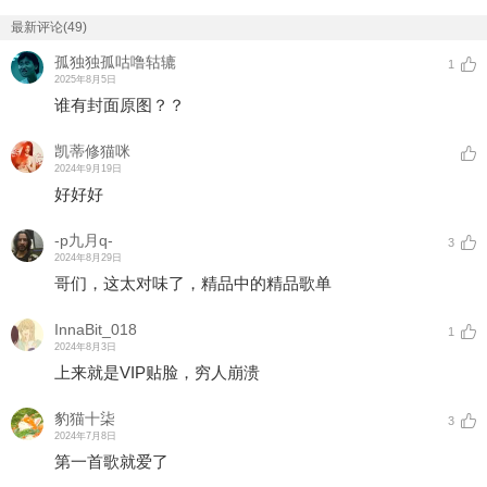
最新评论(49)
孤独独孤咕噜轱辘
1
2025年8月5日
谁有封面原图？？
凯蒂修猫咪
2024年9月19日
好好好
-p九月q-
3
2024年8月29日
哥们，这太对味了，精品中的精品歌单
InnaBit_018
1
2024年8月3日
上来就是VIP贴脸，穷人崩溃
豹猫十柒
3
2024年7月8日
第一首歌就爱了