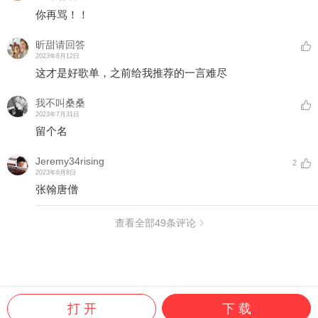
你再骂！！
昕甜请回答
2023年8月12日
这才是好歌单，之前给我推荐的一言难尽
我不叫桑桑
2023年7月31日
留个名
Jeremy34rising
2
2023年6月8日
张翰唐僧
查看全部
49
条评论
打 开
下 载