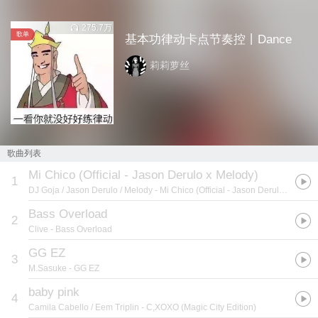
275.7万
歌单
基本功律动卡点节奏控丨Dance
莉莉萝丝
歌曲列表
Mi Chico (Official - Jason Derulo x Melody)
1
DJ Goja / Jason Derulo / Melody
- Mi Chico (Official - Jason Derulo x Melody)
Bass Overload
2
Clive
- Bass Overload
GG EZ
3
M.Sasuke
- GG EZ
baby pink
4
Camila Cabello / Eem Triplin
- C,XOXO (Magic City Edition)