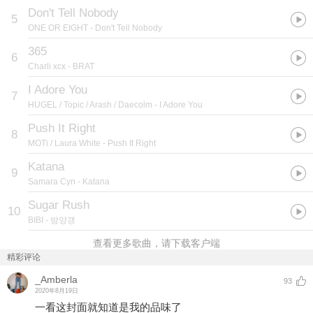
Don't Tell Nobody
5
ONE OR EIGHT
- Don't Tell Nobody
365
6
Charli xcx
- BRAT
I Adore You
7
HUGEL / Topic / Arash / Daecolm
- I Adore You
Push It Right
8
MOTi / Laura White
- Push It Right
Katana
9
Samara Cyn
- Katana
Sugar Rush
10
BIBI
- 밤양갱
查看更多歌曲，请下载客户端
精彩评论
_Amberla
93
2020年8月19日
一看这封面就知道是我的品味了