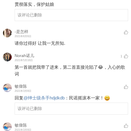
贯彻落实，保护姑娘
该评论已删除
-是怎样
2021年8月6日
请你过得好 让我一无所知.
Norah诺儿
1
2021年5月16日
第一首就把我带了进来，第二首直接沦陷了😂，入心的歌
词
敏偉陈
2021年3月8日
回复
@
绅士级杀手hdjdkdb
：
民谣摇滚本一家！
该评论已删除
敏偉陈
2021年3月8日