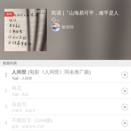
36.8万
民谣 |『山海易可平，难平是人
歌单
心』
敏偉陈
歌曲列表
人间世
(
电影《人间世》同名推广曲
)
1
马頔
- 人间世
再见
2
马頔
- 再见
去远方
3
付俊乐
- 去远方
不能自主（Live版)
4
赵雷
- 没有信号 LIVE