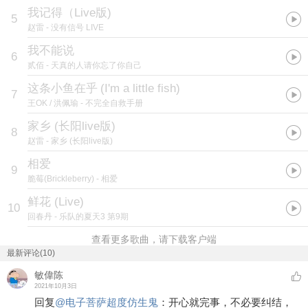
我记得（Live版)
5
赵雷
- 没有信号 LIVE
我不能说
6
贰佰
- 天真的人请你忘了你自己
这条小鱼在乎
(
I'm a little fish
)
7
王OK / 洪佩瑜
- 不完全自救手册
家乡 (长阳live版)
8
赵雷
- 家乡 (长阳live版)
相爱
9
脆莓(Brickleberry)
- 相爱
鲜花 (Live)
10
回春丹
- 乐队的夏天3 第9期
查看更多歌曲，请下载客户端
最新评论(10)
敏偉陈
2021年10月3日
回复
@
电子菩萨超度仿生鬼
：
开心就完事，不必要纠结，