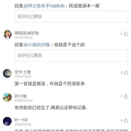
回复
@
绅士级杀手hdjdkdb
：
民谣摇滚本一家
该评论已删除
啊啦凯来听歌
1
2020年9月12日
回复
@
小德的洋槐
：
他就是干这个的
该评论已删除
空中土楼
3
2020年7月9日
第一首就是摇滚，咋就是个民谣歌单
封小敏
7
2020年5月21日
有些歌你已经忘了,网易云还帮你记着.
叶一69
9
2020年5月3日