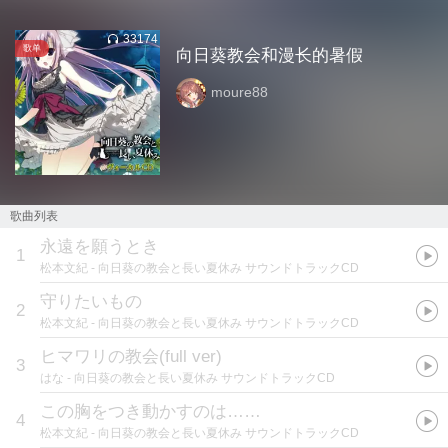
33174
歌单
向日葵教会和漫长的暑假
moure88
歌曲列表
永遠を願うとき
1
松本文紀
- 向日葵の教会と長い夏休み サウンドトラックCD
守りたいもの
2
松本文紀
- 向日葵の教会と長い夏休み サウンドトラックCD
ヒマワリの教会(full ver)
3
はな
- 向日葵の教会と長い夏休み サウンドトラックCD
この胸をつき動かすのは……
4
松本文紀
- 向日葵の教会と長い夏休み サウンドトラックCD